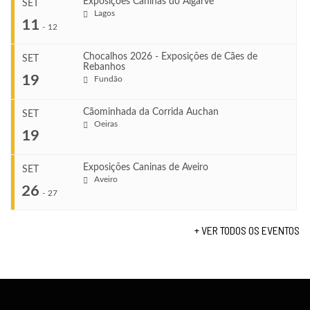
Exposições Caninas do Algarve
SET
Lagos
...
11
-
12
Chocalhos 2026 - Exposições de Cães de
SET
Rebanhos
COMEÇA
...
19
Fundão
Ago 22, 2026
TERMINA
Ago 23, 2026
Cãominhada da Corrida Auchan
SET
COMEÇA
Oeiras
...
19
Set 11, 2026
VENUE
TERMINA
Fundão
Set 12, 2026
Exposições Caninas de Aveiro
SET
COMEÇA
Aveiro
26
Set 19, 2026
-
27
VENUE
TERMINA
Lagos
Set 19, 2026
+ VER TODOS OS EVENTOS
...
VENUE
Fundão
COMEÇA
Set 26, 2026