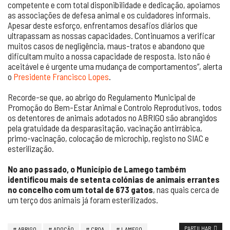
competente e com total disponibilidade e dedicação, apoiamos
as associações de defesa animal e os cuidadores informais.
Apesar deste esforço, enfrentamos desafios diários que
ultrapassam as nossas capacidades. Continuamos a verificar
muitos casos de negligência, maus-tratos e abandono que
dificultam muito a nossa capacidade de resposta. Isto não é
aceitável e é urgente uma mudança de comportamentos”, alerta
o
Presidente Francisco Lopes
.
Recorde-se que, ao abrigo do Regulamento Municipal de
Promoção do Bem-Estar Animal e Controlo Reprodutivos, todos
os detentores de animais adotados no ABRIGO são abrangidos
pela gratuidade da desparasitação, vacinação antirrábica,
primo-vacinação, colocação de microchip, registo no SIAC e
esterilização.
No ano passado, o Município de Lamego também
identificou mais de setenta colónias de animais errantes
no concelho com um total de 673 gatos
, nas quais cerca de
um terço dos animais já foram esterilizados.
PARTILHAR
ABRIGO
ADOÇÃO
CROA
LAMEGO