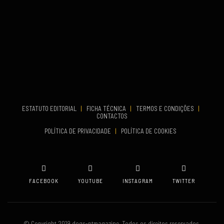
TERMINA
Set 27, 2026
...
VENUE
Aveiro
COMEÇA
Set 19, 2026
TERMINA
Set 19, 2026
ESTATUTO EDITORIAL
|
FICHA TÉCNICA
|
TERMOS E CONDIÇÕES
|
CONTACTOS
VENUE
POLÍTICA DE PRIVACIDADE
|
POLÍTICA DE COOKIES
Oeiras
FACEBOOK
YOUTUBE
INSTAGRAM
TWITTER
© Copyright 2019 dogs-ptmagazine. Todos os direitos reservados.