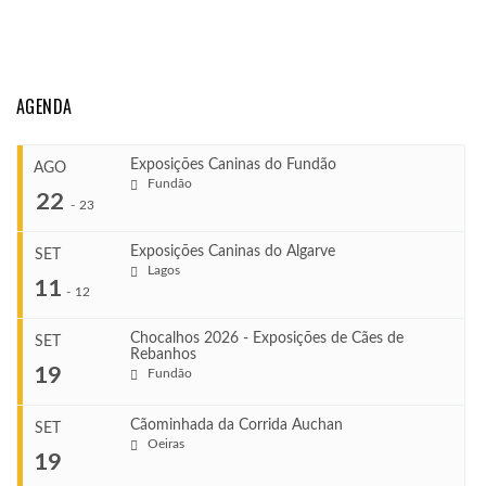
AGENDA
Exposições Caninas do Fundão
AGO
Fundão
22
-
23
Exposições Caninas do Algarve
SET
Lagos
...
11
-
12
Chocalhos 2026 - Exposições de Cães de
SET
Rebanhos
COMEÇA
...
19
Fundão
Ago 22, 2026
TERMINA
Ago 23, 2026
Cãominhada da Corrida Auchan
SET
COMEÇA
Oeiras
...
19
Set 11, 2026
VENUE