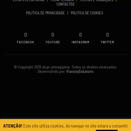
CONTACTOS
VENUE
POLÍTICA DE PRIVACIDADE
|
POLÍTICA DE COOKIES
Oeiras
FACEBOOK
YOUTUBE
INSTAGRAM
TWITTER
© Copyright 2019 dogs-ptmagazine. Todos os direitos reservados.
Desenvolvido por
iFactorySolutions
ATENÇÃO!
Este site utiliza cookies. Ao navegar no site estará a consentir