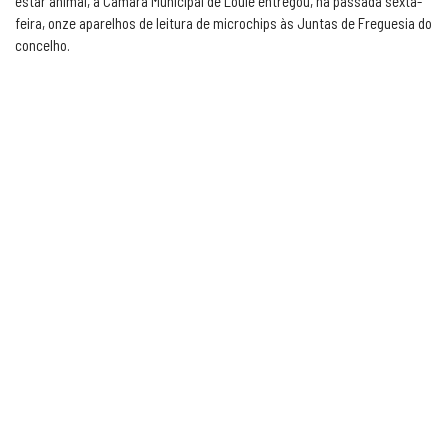
estar animal, a Câmara Municipal de Loulé entregou, na passada sexta-
feira, onze aparelhos de leitura de microchips às Juntas de Freguesia do
concelho.