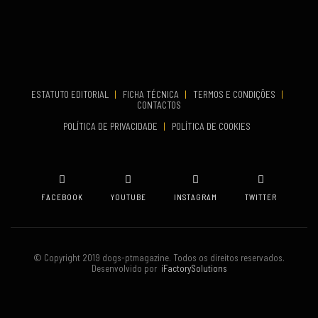
Aveiro
COMEÇA
Set 19, 2026
TERMINA
Set 19, 2026
ESTATUTO EDITORIAL
|
FICHA TÉCNICA
|
TERMOS E CONDIÇÕES
|
CONTACTOS
VENUE
POLÍTICA DE PRIVACIDADE
|
POLÍTICA DE COOKIES
Oeiras
FACEBOOK
YOUTUBE
INSTAGRAM
TWITTER
© Copyright 2019 dogs-ptmagazine. Todos os direitos reservados.
Desenvolvido por
iFactorySolutions