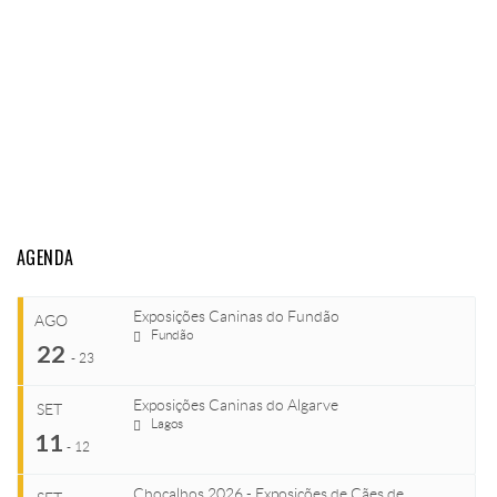
AGENDA
Exposições Caninas do Fundão
AGO
Fundão
22
-
23
Exposições Caninas do Algarve
SET
Lagos
...
11
-
12
Chocalhos 2026 - Exposições de Cães de