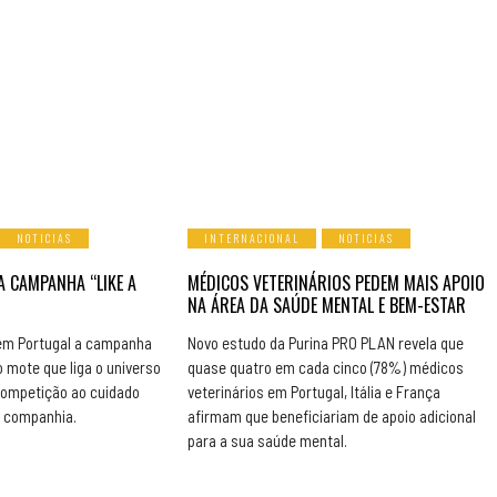
NOTICIAS
INTERNACIONAL
NOTICIAS
A CAMPANHA “LIKE A
MÉDICOS VETERINÁRIOS PEDEM MAIS APOIO
NA ÁREA DA SAÚDE MENTAL E BEM-ESTAR
em Portugal a campanha
Novo estudo da Purina PRO PLAN revela que
o mote que liga o universo
quase quatro em cada cinco (78%) médicos
competição ao cuidado
veterinários em Portugal, Itália e França
e companhia.
afirmam que beneficiariam de apoio adicional
para a sua saúde mental.