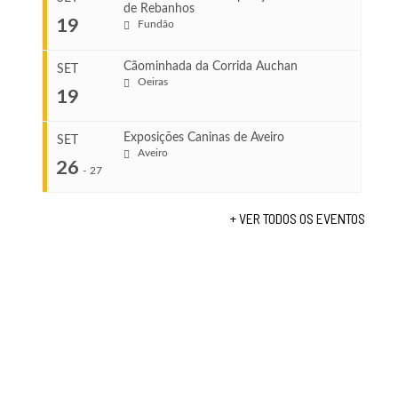
de Rebanhos
COMEÇA
...
19
Fundão
Ago 22, 2026
TERMINA
Ago 23, 2026
Cãominhada da Corrida Auchan
SET
COMEÇA
Oeiras
19
Set 11, 2026
...
VENUE
TERMINA
Fundão
Set 12, 2026
Exposições Caninas de Aveiro
SET
Aveiro
26
COMEÇA
-
27
VENUE
Set 19, 2026
Lagos
TERMINA
+ VER TODOS OS EVENTOS
Set 19, 2026
...
VENUE
Fundão
COMEÇA
Set 26, 2026
TERMINA
Set 27, 2026
...
VENUE