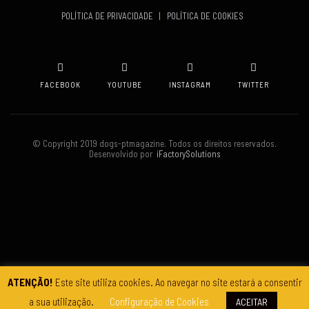
VENUE
POLÍTICA DE PRIVACIDADE
|
POLÍTICA DE COOKIES
Oeiras
FACEBOOK
YOUTUBE
INSTAGRAM
TWITTER
© Copyright 2019 dogs-ptmagazine. Todos os direitos reservados.
Desenvolvido por
iFactorySolutions
ATENÇÃO!
Este site utiliza cookies. Ao navegar no site estará a consentir
a sua utilização.
Configuração de Cookies
ACEITAR