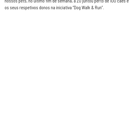
nossos pets, no último fim de semana, a ZU juntou perto de 100 cães e
os seus respetivos donos na iniciativa “Dog Walk & Run”.