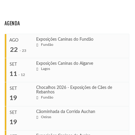
AGENDA
Exposições Caninas do Fundão
AGO
Fundão
22
-
23
Exposições Caninas do Algarve
SET
Lagos
...
11
-
12
Chocalhos 2026 - Exposições de Cães de
SET
Rebanhos
COMEÇA
...
19
Fundão
Ago 22, 2026
TERMINA
Ago 23, 2026
Cãominhada da Corrida Auchan
SET
COMEÇA
Oeiras
...
19
Set 11, 2026
VENUE
TERMINA
Fundão