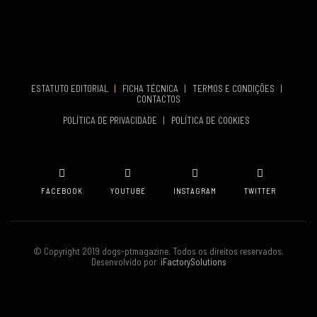
Aveiro
COMEÇA
Set 19, 2026
TERMINA
Set 19, 2026
ESTATUTO EDITORIAL
|
FICHA TÉCNICA
|
TERMOS E CONDIÇÕES
|
CONTACTOS
VENUE
POLÍTICA DE PRIVACIDADE
|
POLÍTICA DE COOKIES
Oeiras
FACEBOOK
YOUTUBE
INSTAGRAM
TWITTER
© Copyright 2019 dogs-ptmagazine. Todos os direitos reservados.
Desenvolvido por
iFactorySolutions