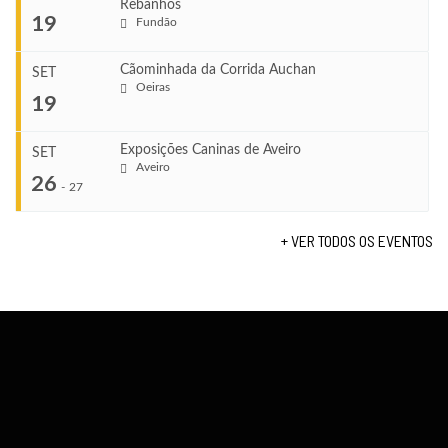
Rebanhos
COMEÇA
...
19
Fundão
Ago 22, 2026
TERMINA
Ago 23, 2026
Cãominhada da Corrida Auchan
SET
COMEÇA
Oeiras
...
19
Set 11, 2026
VENUE
TERMINA
Fundão
Set 12, 2026
Exposições Caninas de Aveiro
SET
COMEÇA
Aveiro
26
Set 19, 2026
-
27
VENUE
TERMINA
Lagos
Set 19, 2026
+ VER TODOS OS EVENTOS
...
VENUE
Fundão
COMEÇA
Set 26, 2026
TERMINA
Set 27, 2026
...
VENUE