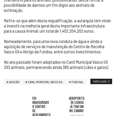
possibilidade de darmos um fim digno aos animais de
estimação.
Refira-se que além desta requalificação, a autarquia tem vindo
a investir na melhoria geral desta importante infraestrutura
para a causa Animal: um total de 1.402.204,202 euros.
Nomeadamente, para uma nova conduta de água e ainda a
aquisição de serviços de manutenção do Centro de Recolha
Vasco Gil e Abrigo da Fundoa, entre outros investimentos.
No ano passado foram adoptados no Canil Municipal Vasco Gil
293 animais, permanecendo ainda 365 animais (cães e gatos).
PARTILHAR
ADOÇÃO
CANIL MUNICIPAL VASCO GIL
FUNCHAL
FOI
AEROPORTO
INAUGURADO
DE LISBOA
O CENTRO
JÁ TEM UM
DE
WC CANINO
ACOLHIMENTO