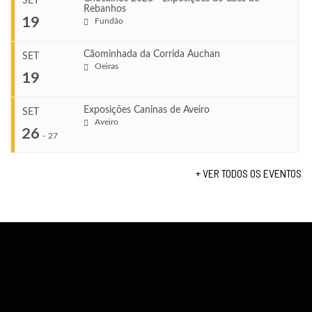
SET
Rebanhos
COMEÇA
...
19
Fundão
Ago 22, 2026
TERMINA
Ago 23, 2026
Cãominhada da Corrida Auchan
SET
COMEÇA
Oeiras
...
19
Set 11, 2026
VENUE
TERMINA
Fundão
Set 12, 2026
Exposições Caninas de Aveiro
SET
COMEÇA
Aveiro
26
Set 19, 2026
-
27
VENUE
TERMINA
Lagos
Set 19, 2026
+ VER TODOS OS EVENTOS
...
VENUE
Fundão
COMEÇA
Set 26, 2026
TERMINA
Set 27, 2026
...
VENUE