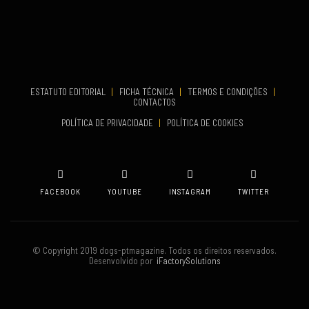
Aveiro
COMEÇA
Set 19, 2026
TERMINA
Set 19, 2026
ESTATUTO EDITORIAL
|
FICHA TÉCNICA
|
TERMOS E CONDIÇÕES
|
CONTACTOS
VENUE
POLÍTICA DE PRIVACIDADE
|
POLÍTICA DE COOKIES
Oeiras
FACEBOOK
YOUTUBE
INSTAGRAM
TWITTER
© Copyright 2019 dogs-ptmagazine. Todos os direitos reservados.
Desenvolvido por
iFactorySolutions