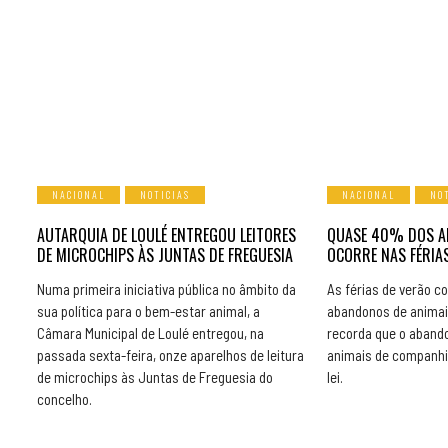
NACIONAL
NOTICIAS
NACIONAL
NO
AUTARQUIA DE LOULÉ ENTREGOU LEITORES
QUASE 40% DOS A
DE MICROCHIPS ÀS JUNTAS DE FREGUESIA
OCORRE NAS FÉRIAS
Numa primeira iniciativa pública no âmbito da
As férias de verão 
sua política para o bem-estar animal, a
abandonos de animai
Câmara Municipal de Loulé entregou, na
recorda que o aband
passada sexta-feira, onze aparelhos de leitura
animais de companhi
de microchips às Juntas de Freguesia do
lei.
concelho.