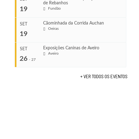
de Rebanhos
COMEÇA
...
19
Fundão
Ago 22, 2026
TERMINA
Ago 23, 2026
Cãominhada da Corrida Auchan
SET
COMEÇA
Oeiras
19
Set 11, 2026
...
VENUE
TERMINA
Fundão
Set 12, 2026
Exposições Caninas de Aveiro
SET
Aveiro
26
COMEÇA
-
27
VENUE
Set 19, 2026
Lagos
TERMINA
+ VER TODOS OS EVENTOS
Set 19, 2026
...
VENUE
Fundão
COMEÇA
Set 26, 2026
TERMINA
Set 27, 2026
...
VENUE