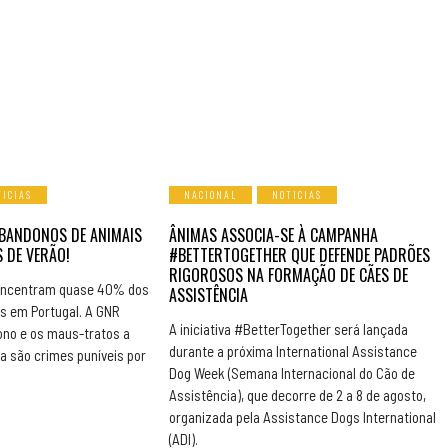
TICIAS
NACIONAL
NOTICIAS
BANDONOS DE ANIMAIS
ÂNIMAS ASSOCIA-SE À CAMPANHA
 DE VERÃO!
#BETTERTOGETHER QUE DEFENDE PADRÕES
RIGOROSOS NA FORMAÇÃO DE CÃES DE
concentram quase 40% dos
ASSISTÊNCIA
s em Portugal. A GNR
A iniciativa #BetterTogether será lançada
ono e os maus-tratos a
durante a próxima International Assistance
a são crimes puníveis por
Dog Week (Semana Internacional do Cão de
Assistência), que decorre de 2 a 8 de agosto,
organizada pela Assistance Dogs International
(ADI).