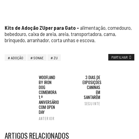
Kits de Adoção ZUper para Gato –
alimentação, comedouro,
bebedouro, caixa de areia, areia, transportadora, cama,
brinquedo, arranhador, corta unhas e escova.
PARTILHAR
ADOÇÃO
SONAE
ZU
WOOFLAND
3 DIAS DE
BY IRON
EXPOSIÇÕES
DOG
CANINAS
COMEMORA
EM
1.º
SANTARÉM
ANIVERSÁRIO
SEGUINTE
COM OPEN
DAY
ANTERIOR
ARTIGOS RELACIONADOS