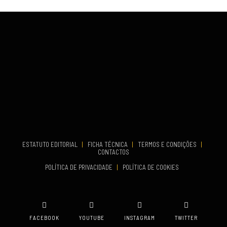
Fundão
COMEÇA
Set 26, 2026
TERMINA
Set 27, 2026
...
VENUE
Aveiro
COMEÇA
Set 19, 2026
TERMINA
Set 19, 2026
ESTATUTO EDITORIAL
|
FICHA TÉCNICA
|
TERMOS E CONDIÇÕES
|
CONTACTOS
VENUE
POLÍTICA DE PRIVACIDADE
|
POLÍTICA DE COOKIES
Oeiras
FACEBOOK
YOUTUBE
INSTAGRAM
TWITTER