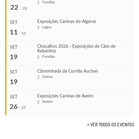
Fundão
22
-
23
Exposições Caninas do Algarve
SET
Lagos
...
11
-
12
Chocalhos 2026 - Exposições de Cães de
SET
Rebanhos
COMEÇA
...
19
Fundão
Ago 22, 2026
TERMINA
Ago 23, 2026
Cãominhada da Corrida Auchan
SET
COMEÇA
Oeiras
...
19
Set 11, 2026
VENUE
TERMINA
Fundão
Set 12, 2026
Exposições Caninas de Aveiro
SET
COMEÇA
Aveiro
26
Set 19, 2026
-
27
VENUE
TERMINA
Lagos
Set 19, 2026
+ VER TODOS OS EVENTOS
...
VENUE