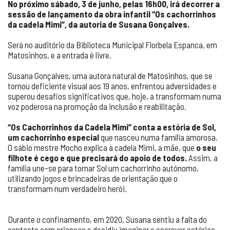
No próximo sábado, 3 de junho, pelas 16h00, irá decorrer a
sessão de lançamento da obra infantil “Os cachorrinhos
da cadela Mimi”, da autoria de Susana Gonçalves.
Será no auditório da Biblioteca Municipal Florbela Espanca, em
Matosinhos, e a entrada é livre.
Susana Gonçalves, uma autora natural de Matosinhos, que se
tornou deficiente visual aos 19 anos, enfrentou adversidades e
superou desafios significativos que, hoje, a transformam numa
voz poderosa na promoção da inclusão e reabilitação.
“Os Cachorrinhos da Cadela Mimi” conta a estória de Sol,
um cachorrinho especial
que nasceu numa família amorosa.
O sábio mestre Mocho explica à cadela Mimi, a mãe, que
o seu
filhote é cego e que precisará do apoio de todos.
Assim, a
família une-se para tornar Sol um cachorrinho autónomo,
utilizando jogos e brincadeiras de orientação que o
transformam num verdadeiro herói.
Durante o confinamento, em 2020, Susana sentiu a falta do
contacto com crianças e decidiu imaginar e escrever estórias