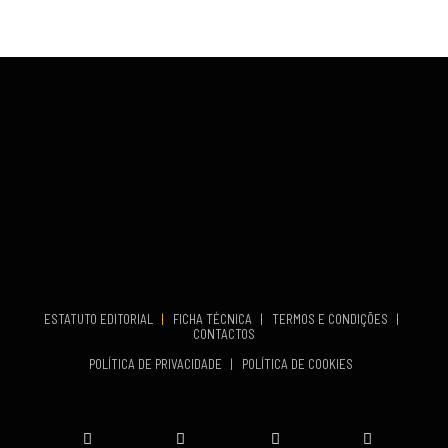
...
VENUE
Fundão
COMEÇA
Set 26, 2026
TERMINA
Set 27, 2026
...
VENUE
Aveiro
COMEÇA
Set 19, 2026
TERMINA
Set 19, 2026
ESTATUTO EDITORIAL
|
FICHA TÉCNICA
|
TERMOS E CONDIÇÕES
|
CONTACTOS
VENUE
POLÍTICA DE PRIVACIDADE
|
POLÍTICA DE COOKIES
Oeiras