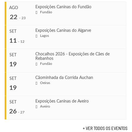
Exposições Caninas do Fundão
AGO
Fundão
22
-
23
Exposições Caninas do Algarve
SET
Lagos
...
11
-
12
Chocalhos 2026 - Exposições de Cães de
SET
Rebanhos
COMEÇA
...
19
Fundão
Ago 22, 2026
TERMINA
Ago 23, 2026
Cãominhada da Corrida Auchan
SET
COMEÇA
Oeiras
...
19
Set 11, 2026
VENUE
TERMINA
Fundão
Set 12, 2026
Exposições Caninas de Aveiro
SET
COMEÇA
Aveiro
26
Set 19, 2026
-
27
VENUE
TERMINA
Lagos
Set 19, 2026
+ VER TODOS OS EVENTOS