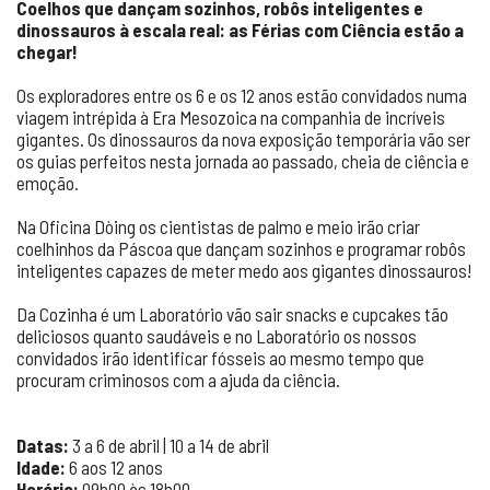
Coelhos que dançam sozinhos, robôs inteligentes e
dinossauros à escala real: as Férias com Ciência estão a
chegar!
Os exploradores entre os 6 e os 12 anos estão convidados numa
viagem intrépida à Era Mesozoica na companhia de incríveis
gigantes. Os dinossauros da nova exposição temporária vão ser
os guias perfeitos nesta jornada ao passado, cheia de ciência e
emoção.
Na Oficina Dòing os cientistas de palmo e meio irão criar
coelhinhos da Páscoa que dançam sozinhos e programar robôs
inteligentes capazes de meter medo aos gigantes dinossauros!
Da Cozinha é um Laboratório vão sair snacks e cupcakes tão
deliciosos quanto saudáveis e no Laboratório os nossos
convidados irão identificar fósseis ao mesmo tempo que
procuram criminosos com a ajuda da ciência.
Datas:
3 a 6 de abril | 10 a 14 de abril
Idade:
6 aos 12 anos
Horário:
09h00 às 18h00