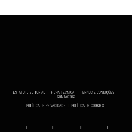
VENUE
Fundão
COMEÇA
Set 26, 2026
TERMINA
Set 27, 2026
...
VENUE
Aveiro
COMEÇA
Set 19, 2026
TERMINA
Set 19, 2026
ESTATUTO EDITORIAL
|
FICHA TÉCNICA
|
TERMOS E CONDIÇÕES
|
CONTACTOS
VENUE
POLÍTICA DE PRIVACIDADE
|
POLÍTICA DE COOKIES
Oeiras