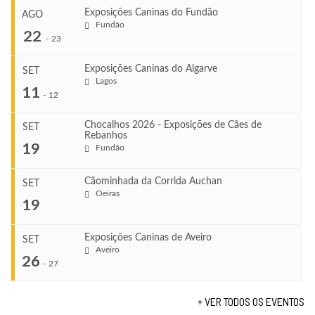
Exposições Caninas do Fundão
AGO
Fundão
22
-
23
Exposições Caninas do Algarve
SET
Lagos
...
11
-
12
Chocalhos 2026 - Exposições de Cães de
SET
Rebanhos
COMEÇA
...
19
Fundão
Ago 22, 2026
TERMINA
Ago 23, 2026
Cãominhada da Corrida Auchan
SET
COMEÇA
Oeiras
...
19
Set 11, 2026
VENUE
TERMINA
Fundão
Set 12, 2026
Exposições Caninas de Aveiro
SET
COMEÇA
Aveiro
26
Set 19, 2026
-
27
VENUE
TERMINA
Lagos
Set 19, 2026
+ VER TODOS OS EVENTOS
...