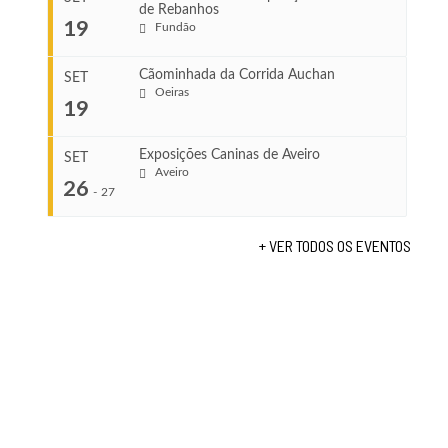
de Rebanhos
COMEÇA
...
19
Fundão
Ago 22, 2026
TERMINA
Ago 23, 2026
Cãominhada da Corrida Auchan
SET
COMEÇA
Oeiras
19
Set 11, 2026
...
VENUE
TERMINA
Fundão
Set 12, 2026
Exposições Caninas de Aveiro
SET
Aveiro
26
COMEÇA
-
27
VENUE
Set 19, 2026
Lagos
TERMINA
+ VER TODOS OS EVENTOS
Set 19, 2026
...
VENUE
Fundão
COMEÇA
Set 26, 2026
TERMINA
Set 27, 2026
...
VENUE