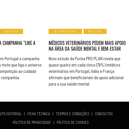
NOTICIAS
INTERNACIONAL
NOTICIAS
A CAMPANHA “LIKE A
MÉDICOS VETERINÁRIOS PEDEM MAIS APOIO
NA ÁREA DA SAÚDE MENTAL E BEM-ESTAR
em Portugal a campanha
Novo estudo da Purina PRO PLAN revela que
o mote que liga o universo
quase quatro em cada cinco (78%) médicos
competição ao cuidado
veterinários em Portugal, Itália e França
e companhia.
afirmam que beneficiariam de apoio adicional
para a sua saúde mental.
UTO EDITORIAL
|
FICHA TÉCNICA
|
TERMOS E CONDIÇÕES
|
CONTACTOS
POLÍTICA DE PRIVACIDADE
|
POLÍTICA DE COOKIES