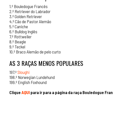
1.º Bouledogue Francês
2.º Retriever do Labrador
3.º Golden Retriever
4.º Cão de Pastor Alemão
5.º Caniche
6.º Bulldog Inglês
7.º Rottweiler
8.º Beagle
9.º Teckel
10.º Braco Alemão de pelo curto
AS 3 RAÇAS MENOS POPULARES
197.º
Sloughi
198.º Norwegian Lundehund
199.º English Foxhound
Clique
AQUI
para ir para a página da raça Bouledogue Fra