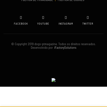
FACEBOOK
YOUTUBE
INSTAGRAM
TWITTER
© Copyright 2019 dogs-ptmagazine. Todos os direitos reservados.
Desenvolvido por
iFactorySolutions