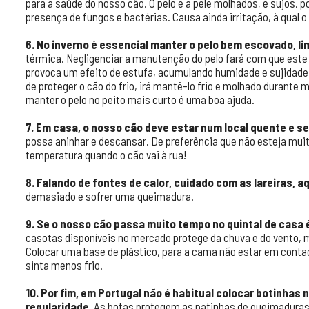
para a saúde do nosso cão. O pelo e a pele molhados, e sujos
presença de fungos e bactérias. Causa ainda irritação, à qual 
6. No inverno é essencial manter o pelo bem escovado, li
térmica. Negligenciar a manutenção do pelo fará com que este
provoca um efeito de estufa, acumulando humidade e sujidade n
de proteger o cão do frio, irá mantê-lo frio e molhado durante 
manter o pelo no peito mais curto é uma boa ajuda.
7. Em casa, o nosso cão deve estar num local quente e se
possa aninhar e descansar. De preferência que não esteja muit
temperatura quando o cão vai à rua!
8. Falando de fontes de calor, cuidado com as lareiras,
demasiado e sofrer uma queimadura.
9. Se o nosso cão passa muito tempo no quintal de casa é
casotas disponíveis no mercado protege da chuva e do vento, m
Colocar uma base de plástico, para a cama não estar em conta
sinta menos frio.
10. Por fim, em Portugal não é habitual colocar botinha
regularidade.
As botas protegem as patinhas de queimaduras 