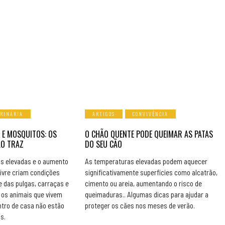
ERINÁRIA
ARTIGOS
CONVIVÊNCIA
 E MOSQUITOS: OS
O CHÃO QUENTE PODE QUEIMAR AS PATAS
ÃO TRAZ
DO SEU CÃO
s elevadas e o aumento
As temperaturas elevadas podem aquecer
livre criam condições
significativamente superfícies como alcatrão,
e das pulgas, carraças e
cimento ou areia, aumentando o risco de
os animais que vivem
queimaduras.. Algumas dicas para ajudar a
ntro de casa não estão
proteger os cães nos meses de verão.
s.