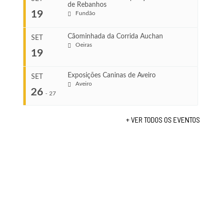
de Rebanhos
COMEÇA
...
19
Fundão
Ago 22, 2026
TERMINA
Ago 23, 2026
Cãominhada da Corrida Auchan
SET
COMEÇA
Oeiras
19
Set 11, 2026
...
VENUE
TERMINA
Fundão
Set 12, 2026
Exposições Caninas de Aveiro
SET
Aveiro
26
COMEÇA
-
27
VENUE
Set 19, 2026
Lagos
TERMINA
+ VER TODOS OS EVENTOS
Set 19, 2026
...
VENUE
Fundão
COMEÇA
Set 26, 2026
TERMINA
Set 27, 2026
...
VENUE