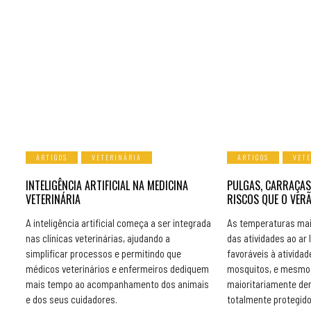
ARTIGOS
VETERINÁRIA
ARTIGOS
VET
INTELIGÊNCIA ARTIFICIAL NA MEDICINA
PULGAS, CARRAÇAS
VETERINÁRIA
RISCOS QUE O VER
A inteligência artificial começa a ser integrada
As temperaturas mai
nas clínicas veterinárias, ajudando a
das atividades ao ar 
simplificar processos e permitindo que
favoráveis à atividad
médicos veterinários e enfermeiros dediquem
mosquitos, e mesmo 
mais tempo ao acompanhamento dos animais
maioritariamente de
e dos seus cuidadores.
totalmente protegido