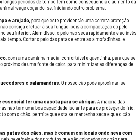
, por longos períodos de tempo tem como consequência o aumento da
o animal reage coçando-se, iniciando outro problema.
mpo e arejado,
para que este providencie uma correta proteção
 não consiga efetuar a sua função, pois a compactação do pelo
o seu interior. Além disso, o pelo não seca rapidamente e ao invés
mais tempo. Cortar o pelo das patas e entre as almofadinhas, e
co,
com uma caminha macia, confortável e quentinha, para que se
o próximo de uma fonte de calor, para minimizar as diferenças de
 aquecedores e salamandras.
O nosso cão pode aproximar-se
 essencial ter uma casota para se abrigar.
A maioria das
as não tem uma boa capacidade isolante para os proteger do frio.
cto com o chão, permite que esta se mantenha seca e que o cão
s nas patas dos cães, mas é comum em locais onde neva com
pela neve/gelo e dos produtos que são colocados no chão para