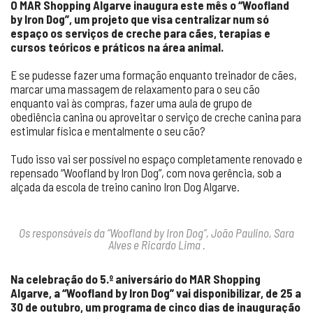
O MAR Shopping Algarve inaugura este mês o “Woofland
by Iron Dog”, um projeto que visa centralizar num só
espaço os serviços de creche para cães, terapias e
cursos teóricos e práticos na área animal.
E se pudesse fazer uma formação enquanto treinador de cães,
marcar uma massagem de relaxamento para o seu cão
enquanto vai às compras, fazer uma aula de grupo de
obediência canina ou aproveitar o serviço de creche canina para
estimular física e mentalmente o seu cão?
Tudo isso vai ser possível no espaço completamente renovado e
repensado “Woofland by Iron Dog”, com nova gerência, sob a
alçada da escola de treino canino Iron Dog Algarve.
Os responsáveis da “Woofland by Iron Dog”, João Paulino, Sara
Alves e Ricardo Lima .
Na celebração do 5.º aniversário do MAR Shopping
Algarve, a “Woofland by Iron Dog” vai disponibilizar, de 25 a
30 de outubro, um programa de cinco dias de inauguração