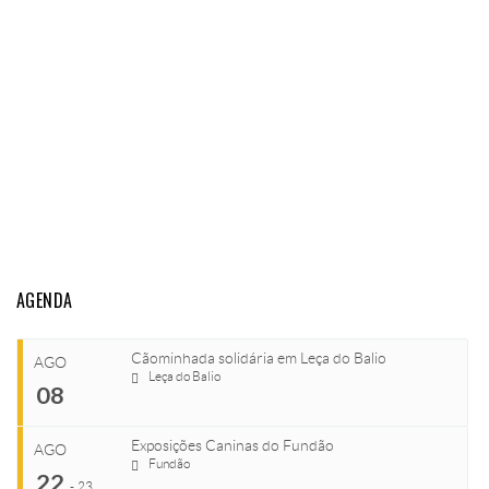
AGENDA
Cãominhada solidária em Leça do Balio
AGO
Leça do Balio
08
Exposições Caninas do Fundão
AGO
Fundão
COMEÇA
22
-
23