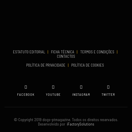
...
COMEÇA
ESTATUTO EDITORIAL
|
FICHA TÉCNICA
|
TERMOS E CONDIÇÕES
|
Set 19, 2026
CONTACTOS
TERMINA
POLÍTICA DE PRIVACIDADE
|
POLÍTICA DE COOKIES
Set 19, 2026
VENUE
Oeiras
FACEBOOK
YOUTUBE
INSTAGRAM
TWITTER
© Copyright 2019 dogs-ptmagazine. Todos os direitos reservados.
Desenvolvido por
iFactorySolutions