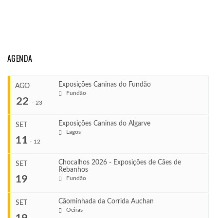
AGENDA
Exposições Caninas do Fundão
AGO
Fundão
22
-
23
Exposições Caninas do Algarve
SET
Lagos
...
11
-
12
Chocalhos 2026 - Exposições de Cães de
SET
Rebanhos
COMEÇA
...
19
Fundão
Ago 22, 2026
TERMINA
Ago 23, 2026
Cãominhada da Corrida Auchan
SET
COMEÇA
Oeiras
...
19