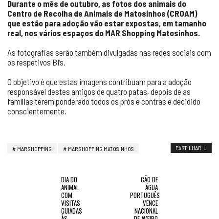
Durante o mês de outubro, as fotos dos animais do
Centro de Recolha de Animais de Matosinhos (CROAM)
que estão para adoção vão estar expostas, em tamanho
real, nos vários espaços do MAR Shopping Matosinhos.
As fotografias serão também divulgadas nas redes sociais com
os respetivos BI’s.
O objetivo é que estas imagens contribuam para a adoção
responsável destes amigos de quatro patas, depois de as
famílias terem ponderado todos os prós e contras e decidido
conscientemente.
PARTILHAR
MAR SHOPPING
MAR SHOPPING MATOSINHOS
DIA DO
CÃO DE
ANIMAL
ÁGUA
COM
PORTUGUÊS
VISITAS
VENCE
GUIADAS
NACIONAL
ÀS
DE AVEIRO