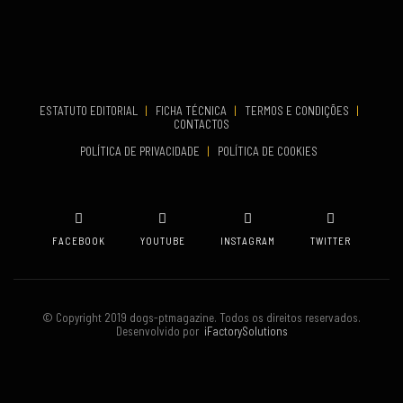
Aveiro
COMEÇA
Set 19, 2026
TERMINA
Set 19, 2026
ESTATUTO EDITORIAL
|
FICHA TÉCNICA
|
TERMOS E CONDIÇÕES
|
CONTACTOS
VENUE
POLÍTICA DE PRIVACIDADE
|
POLÍTICA DE COOKIES
Oeiras
FACEBOOK
YOUTUBE
INSTAGRAM
TWITTER
© Copyright 2019 dogs-ptmagazine. Todos os direitos reservados.
Desenvolvido por
iFactorySolutions