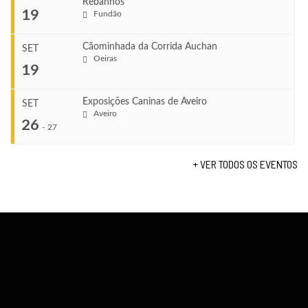
Rebanhos
COMEÇA
...
19
Fundão
Ago 22, 2026
TERMINA
Ago 23, 2026
Cãominhada da Corrida Auchan
SET
COMEÇA
Oeiras
...
19
Set 11, 2026
VENUE
TERMINA
Fundão
Set 12, 2026
Exposições Caninas de Aveiro
SET
COMEÇA
Aveiro
26
Set 19, 2026
-
27
VENUE
TERMINA
Lagos
Set 19, 2026
+ VER TODOS OS EVENTOS
...
VENUE
Fundão
COMEÇA
Set 26, 2026
TERMINA
Set 27, 2026
...
VENUE