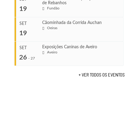
de Rebanhos
COMEÇA
...
19
Fundão
Ago 22, 2026
TERMINA
Ago 23, 2026
Cãominhada da Corrida Auchan
SET
COMEÇA
Oeiras
19
Set 11, 2026
...
VENUE
TERMINA
Fundão
Set 12, 2026
Exposições Caninas de Aveiro
SET
Aveiro
26
COMEÇA
-
27
VENUE
Set 19, 2026
Lagos
TERMINA
+ VER TODOS OS EVENTOS
Set 19, 2026
...
VENUE
Fundão
COMEÇA
Set 26, 2026
TERMINA
Set 27, 2026
...
VENUE