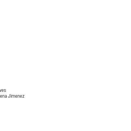
eves
orena Jimenez