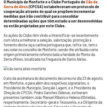
O Município de Monforte e o Clube Português do
Cão da
Serra de Aires
(CPCSA) estabeleceram um protocolo de
cooperação através do qual se propõem incrementar
medidas que irão contribuir para consolidar
determinadas ações que têm estado a ser desenvolvidas
ou estão projetadas por este Clube.
As ações do Clube têm vindo a intensificar-se recentemente
com vista a melhorar a seleção, valorização, promoção e
fomento desta raça canina portuguesa que, refira-se, tem o
seu solar no concelho de Monforte, sendo-lhe atribuída como
origem primeiramente referenciada a herdade do Monte da
Serra d’Aires, localizada na Freguesia de Santo Aleixo.
O ato da assinatura do documento decorreu no dia 23 de agosto,
em Monforte, e para além dos respetivos signatários, o
Presidente do Município, Gonçalo Lagem, e o Presidente da
Direção do CPCSA, Pedro Sanches Delerue, estiveram
presentes também João Manuel Ribeiro e Helena d’Ornellas,
respetivamente, Secretário-geral e Tesoureira, e a Dirigente da
Unidade Orgânica Sociocultural, Educação e Desporto do