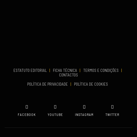
Set 26, 2026
TERMINA
Set 27, 2026
...
VENUE
Aveiro
COMEÇA
Set 19, 2026
TERMINA
Set 19, 2026
ESTATUTO EDITORIAL
|
FICHA TÉCNICA
|
TERMOS E CONDIÇÕES
|
CONTACTOS
VENUE
POLÍTICA DE PRIVACIDADE
|
POLÍTICA DE COOKIES
Oeiras
FACEBOOK
YOUTUBE
INSTAGRAM
TWITTER