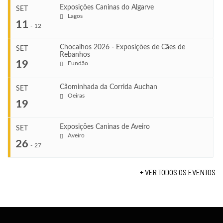
Exposições Caninas do Algarve
SET
Lagos
...
11
-
12
Chocalhos 2026 - Exposições de Cães de
SET
Rebanhos
COMEÇA
...
19
Fundão
Ago 22, 2026
TERMINA
Ago 23, 2026
Cãominhada da Corrida Auchan
SET
COMEÇA
Oeiras
...
19
Set 11, 2026
VENUE
TERMINA
Fundão
Set 12, 2026
Exposições Caninas de Aveiro
SET
COMEÇA
Aveiro
26
Set 19, 2026
-
27
VENUE
TERMINA
Lagos
Set 19, 2026
+ VER TODOS OS EVENTOS
...
VENUE
Fundão
COMEÇA