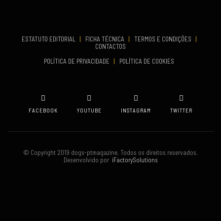
Set 19, 2026
TERMINA
Set 19, 2026
ESTATUTO EDITORIAL
|
FICHA TÉCNICA
|
TERMOS E CONDIÇÕES
|
CONTACTOS
VENUE
POLÍTICA DE PRIVACIDADE
|
POLÍTICA DE COOKIES
Oeiras
FACEBOOK
YOUTUBE
INSTAGRAM
TWITTER
© Copyright 2019 dogs-ptmagazine. Todos os direitos reservados.
Desenvolvido por
iFactorySolutions