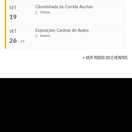
TERMINA
Ago 23, 2026
Cãominhada da Corrida Auchan
SET
COMEÇA
Oeiras
...
19
Set 11, 2026
VENUE
TERMINA
Fundão
Set 12, 2026
Exposições Caninas de Aveiro
SET
COMEÇA
Aveiro
26
Set 19, 2026
-
27
VENUE
TERMINA
Lagos
Set 19, 2026
+ VER TODOS OS EVENTOS
...
VENUE
Fundão
COMEÇA
Set 26, 2026
TERMINA
Set 27, 2026
...
VENUE
Aveiro
COMEÇA