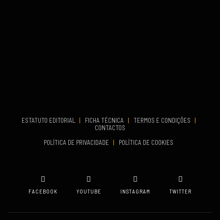
COMEÇA
Set 26, 2026
TERMINA
Set 27, 2026
...
VENUE
Aveiro
COMEÇA
Set 19, 2026
TERMINA
Set 19, 2026
ESTATUTO EDITORIAL
|
FICHA TÉCNICA
|
TERMOS E CONDIÇÕES
|
CONTACTOS
VENUE
POLÍTICA DE PRIVACIDADE
|
POLÍTICA DE COOKIES
Oeiras
FACEBOOK
YOUTUBE
INSTAGRAM
TWITTER