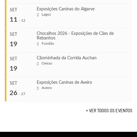
Exposições Caninas do Algarve
SET
Lagos
...
11
-
12
Chocalhos 2026 - Exposições de Cães de
SET
Rebanhos
COMEÇA
...
19
Fundão
Ago 22, 2026
TERMINA
Ago 23, 2026
Cãominhada da Corrida Auchan
SET
COMEÇA
Oeiras
...
19
Set 11, 2026
VENUE
TERMINA
Fundão
Set 12, 2026
Exposições Caninas de Aveiro
SET
COMEÇA
Aveiro
26
Set 19, 2026
-
27
VENUE
TERMINA
Lagos
Set 19, 2026
+ VER TODOS OS EVENTOS
...
VENUE
Fundão