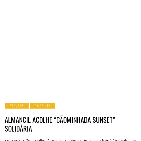
EVENTOS
ONDE IR?
ALMANCIL ACOLHE “CÃOMINHADA SUNSET”
SOLIDÁRIA
Esta sexta, 24 de julho, Almancil recebe a primeira de três “Cãominhadas