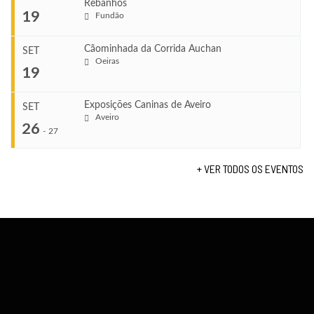
Rebanhos
COMEÇA
...
19
Fundão
Ago 22, 2026
TERMINA
Ago 23, 2026
Cãominhada da Corrida Auchan
SET
COMEÇA
Oeiras
...
19
Set 11, 2026
VENUE
TERMINA
Fundão
Set 12, 2026
Exposições Caninas de Aveiro
SET
COMEÇA
Aveiro
26
Set 19, 2026
-
27
VENUE
TERMINA
Lagos
Set 19, 2026
+ VER TODOS OS EVENTOS
...
VENUE
Fundão
COMEÇA
Set 26, 2026
TERMINA
Set 27, 2026
...
VENUE