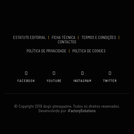
Aveiro
COMEÇA
Set 19, 2026
TERMINA
Set 19, 2026
ESTATUTO EDITORIAL
|
FICHA TÉCNICA
|
TERMOS E CONDIÇÕES
|
CONTACTOS
VENUE
POLÍTICA DE PRIVACIDADE
|
POLÍTICA DE COOKIES
Oeiras
FACEBOOK
YOUTUBE
INSTAGRAM
TWITTER
© Copyright 2019 dogs-ptmagazine. Todos os direitos reservados.
Desenvolvido por
iFactorySolutions