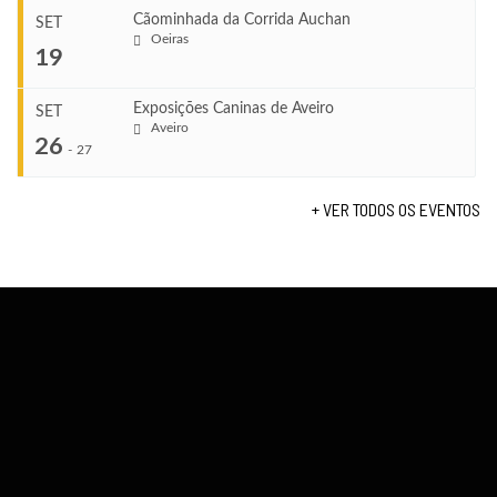
TERMINA
Ago 23, 2026
Cãominhada da Corrida Auchan
SET
COMEÇA
Oeiras
...
19
Set 11, 2026
VENUE
TERMINA
Fundão
Set 12, 2026
Exposições Caninas de Aveiro
SET
COMEÇA
Aveiro
26
Set 19, 2026
-
27
VENUE
TERMINA
Lagos
Set 19, 2026
+ VER TODOS OS EVENTOS
...
VENUE
Fundão
COMEÇA
Set 26, 2026
TERMINA
Set 27, 2026
...
VENUE
Aveiro
COMEÇA