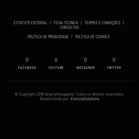
Set 19, 2026
TERMINA
Set 19, 2026
ESTATUTO EDITORIAL
|
FICHA TÉCNICA
|
TERMOS E CONDIÇÕES
|
CONTACTOS
VENUE
POLÍTICA DE PRIVACIDADE
|
POLÍTICA DE COOKIES
Oeiras
FACEBOOK
YOUTUBE
INSTAGRAM
TWITTER
© Copyright 2019 dogs-ptmagazine. Todos os direitos reservados.
Desenvolvido por
iFactorySolutions