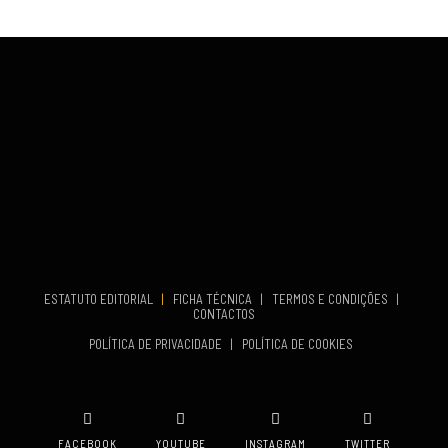
VENUE
Fundão
COMEÇA
Set 26, 2026
TERMINA
Set 27, 2026
...
VENUE
Aveiro
COMEÇA
Set 19, 2026
TERMINA
Set 19, 2026
ESTATUTO EDITORIAL
|
FICHA TÉCNICA
|
TERMOS E CONDIÇÕES
|
CONTACTOS
VENUE
POLÍTICA DE PRIVACIDADE
|
POLÍTICA DE COOKIES
Oeiras
FACEBOOK
YOUTUBE
INSTAGRAM
TWITTER