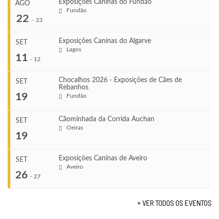
Exposições Caninas do Fundão
AGO
Fundão
22
-
23
Exposições Caninas do Algarve
SET
Lagos
...
11
-
12
Chocalhos 2026 - Exposições de Cães de
SET
Rebanhos
COMEÇA
...
19
Fundão
Ago 22, 2026
TERMINA
Ago 23, 2026
Cãominhada da Corrida Auchan
SET
COMEÇA
Oeiras
...
19
Set 11, 2026
VENUE
TERMINA
Fundão
Set 12, 2026
Exposições Caninas de Aveiro
SET
COMEÇA
Aveiro
26
Set 19, 2026
-
27
VENUE
TERMINA
Lagos
Set 19, 2026
+ VER TODOS OS EVENTOS
...