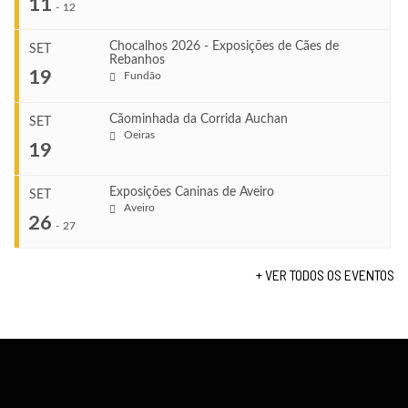
11
-
12
Chocalhos 2026 - Exposições de Cães de
SET
Rebanhos
COMEÇA
...
19
Fundão
Ago 22, 2026
TERMINA
Ago 23, 2026
Cãominhada da Corrida Auchan
SET
COMEÇA
Oeiras
...
19
Set 11, 2026
VENUE
TERMINA
Fundão
Set 12, 2026
Exposições Caninas de Aveiro
SET
COMEÇA
Aveiro
26
Set 19, 2026
-
27
VENUE
TERMINA
Lagos
Set 19, 2026
+ VER TODOS OS EVENTOS
...
VENUE
Fundão
COMEÇA
Set 26, 2026
TERMINA