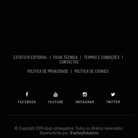
Set 27, 2026
...
VENUE
Aveiro
COMEÇA
Set 19, 2026
TERMINA
Set 19, 2026
ESTATUTO EDITORIAL
|
FICHA TÉCNICA
|
TERMOS E CONDIÇÕES
|
CONTACTOS
VENUE
POLÍTICA DE PRIVACIDADE
|
POLÍTICA DE COOKIES
Oeiras
FACEBOOK
YOUTUBE
INSTAGRAM
TWITTER
© Copyright 2019 dogs-ptmagazine. Todos os direitos reservados.
Desenvolvido por
iFactorySolutions