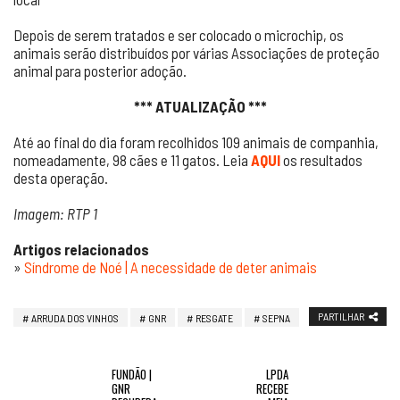
Depois de serem tratados e ser colocado o microchip, os
animais serão distribuídos por várias Associações de proteção
animal para posterior adoção.
*** ATUALIZAÇÃO ***
Até ao final do dia foram recolhidos 109 animais de companhia,
nomeadamente, 98 cães e 11 gatos. Leia
AQUI
os resultados
desta operação.
Imagem: RTP 1
Artigos relacionados
»
Síndrome de Noé | A necessidade de deter animais
PARTILHAR
ARRUDA DOS VINHOS
GNR
RESGATE
SEPNA
FUNDÃO |
LPDA
GNR
RECEBE