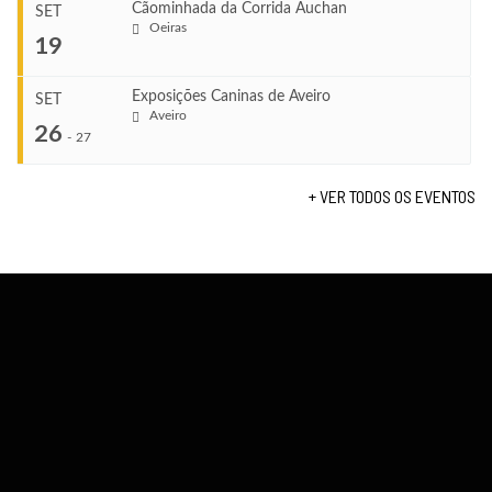
Ago 23, 2026
Cãominhada da Corrida Auchan
SET
COMEÇA
Oeiras
...
19
Set 11, 2026
VENUE
TERMINA
Fundão
Set 12, 2026
Exposições Caninas de Aveiro
SET
COMEÇA
Aveiro
26
Set 19, 2026
-
27
VENUE
TERMINA
Lagos
Set 19, 2026
+ VER TODOS OS EVENTOS
...
VENUE
Fundão
COMEÇA
Set 26, 2026
TERMINA
Set 27, 2026
...
VENUE
Aveiro
COMEÇA
Set 19, 2026