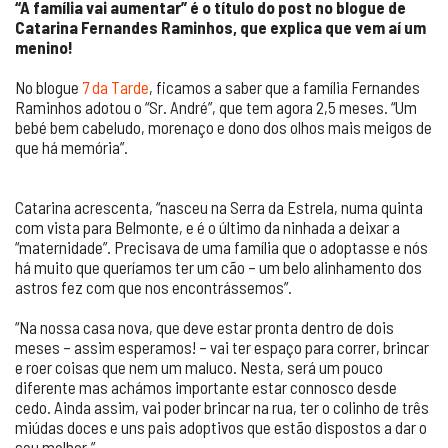
“A família vai aumentar” é o título do post no blogue de
Catarina Fernandes Raminhos, que explica que vem aí um
menino!
No blogue
7 da Tarde
, ficamos a saber que a família Fernandes
Raminhos adotou o “Sr. André”, que tem agora 2,5 meses. “Um
bebé bem cabeludo, morenaço e dono dos olhos mais meigos de
que há memória”.
Catarina acrescenta, “nasceu na Serra da Estrela, numa quinta
com vista para Belmonte, e é o último da ninhada a deixar a
“maternidade”. Precisava de uma família que o adoptasse e nós
há muito que queríamos ter um cão – um belo alinhamento dos
astros fez com que nos encontrássemos”.
“Na nossa casa nova, que deve estar pronta dentro de dois
meses – assim esperamos! – vai ter espaço para correr, brincar
e roer coisas que nem um maluco. Nesta, será um pouco
diferente mas achámos importante estar connosco desde
cedo. Ainda assim, vai poder brincar na rua, ter o colinho de três
miúdas doces e uns pais adoptivos que estão dispostos a dar o
seu melhor.”