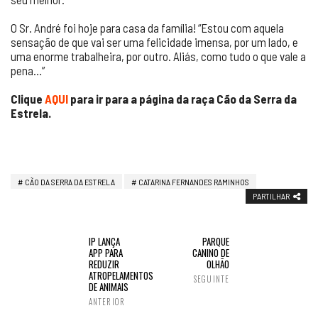
O Sr. André foi hoje para casa da família! “Estou com aquela
sensação de que vai ser uma felicidade imensa, por um lado, e
uma enorme trabalheira, por outro. Aliás, como tudo o que vale a
pena…”
Clique
AQUI
para ir para a página da raça Cão da Serra da
Estrela.
CÃO DA SERRA DA ESTRELA
CATARINA FERNANDES RAMINHOS
PARTILHAR
IP LANÇA
PARQUE
APP PARA
CANINO DE
REDUZIR
OLHÃO
ATROPELAMENTOS
SEGUINTE
DE ANIMAIS
ANTERIOR