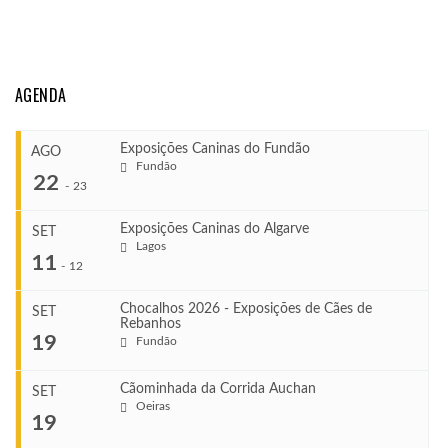
AGENDA
Exposições Caninas do Fundão
AGO
Fundão
22
-
23
Exposições Caninas do Algarve
SET
Lagos
...
11
-
12
Chocalhos 2026 - Exposições de Cães de
SET
Rebanhos
COMEÇA
...
19
Fundão
Ago 22, 2026
TERMINA
Ago 23, 2026
Cãominhada da Corrida Auchan
SET
COMEÇA
Oeiras
...
19
Set 11, 2026
VENUE