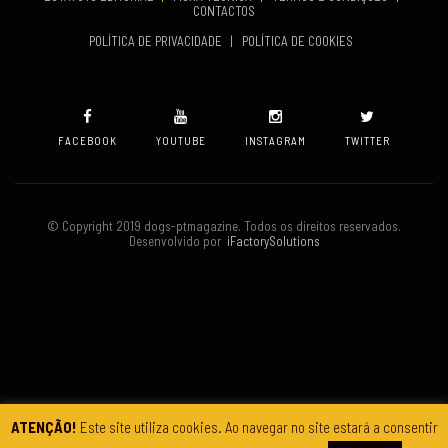
CONTACTOS
VENUE
POLÍTICA DE PRIVACIDADE
|
POLÍTICA DE COOKIES
Oeiras
FACEBOOK
YOUTUBE
INSTAGRAM
TWITTER
© Copyright 2019 dogs-ptmagazine. Todos os direitos reservados.
Desenvolvido por
iFactorySolutions
ATENÇÃO!
Este site utiliza cookies. Ao navegar no site estará a consentir