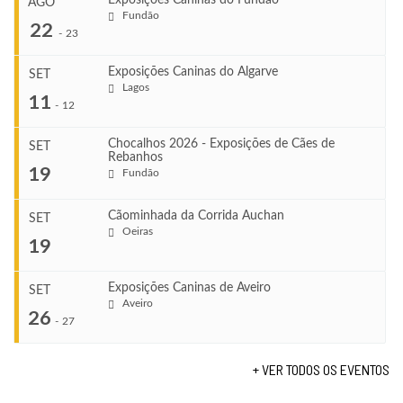
Exposições Caninas do Fundão
AGO
Fundão
22
-
23
Exposições Caninas do Algarve
SET
Lagos
...
11
-
12
Chocalhos 2026 - Exposições de Cães de
SET
Rebanhos
COMEÇA
...
19
Fundão
Ago 22, 2026
TERMINA
Ago 23, 2026
Cãominhada da Corrida Auchan
SET
COMEÇA
Oeiras
...
19
Set 11, 2026
VENUE
TERMINA
Fundão
Set 12, 2026
Exposições Caninas de Aveiro
SET
COMEÇA
Aveiro
26
Set 19, 2026
-
27
VENUE
TERMINA
Lagos
Set 19, 2026
+ VER TODOS OS EVENTOS
...
VENUE