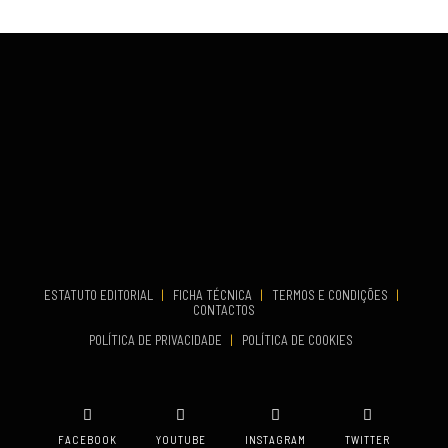
Fundão
COMEÇA
Set 26, 2026
TERMINA
Set 27, 2026
...
VENUE
Aveiro
COMEÇA
Set 19, 2026
TERMINA
Set 19, 2026
ESTATUTO EDITORIAL
|
FICHA TÉCNICA
|
TERMOS E CONDIÇÕES
|
CONTACTOS
VENUE
POLÍTICA DE PRIVACIDADE
|
POLÍTICA DE COOKIES
Oeiras
FACEBOOK
YOUTUBE
INSTAGRAM
TWITTER