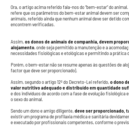
Ora, o artigo acima referido fala-nos do “bem-estar” do animal.
refere que os parâmetros do bem-estar animal devem ser co
animais, referido ainda que nenhum animal deve ser detido c
encontrem verificadas.
Assim,
os donos de animais de companhia, devem proporc
alojamento
, onde seja permitido a manutenção e a acomoda
necessidades fisiológicas e etológicas e permitindo a prática 
Porém, o bem-estar não se resume apenas às questões de alo
factor que deve ser proporcionado).
Assim, segundo o artigo 12º do Decreto-Lei referido,
o dono d
valor nutritivo adequado e distribuído em quantidade suf
e dos indivíduos de acordo com a fase de evolução fisiológic
o sexo do animal.
Sendo um dono e amigo diligente,
deve ser proporcionado, 
existir um programa de profilaxia médica e sanitária devidame
e executado por profissionais competentes, conforme o previst