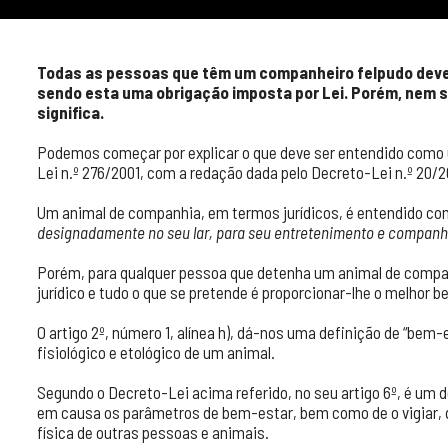
Todas as pessoas que têm um companheiro felpudo deve
sendo esta uma obrigação imposta por Lei. Porém, nem 
significa.
Podemos começar por explicar o que deve ser entendido como
Lei n.º 276/2001, com a redação dada pelo Decreto-Lei n.º 20/2
Um animal de companhia, em termos jurídicos, é entendido c
designadamente no seu lar, para seu entretenimento e companh
Porém, para qualquer pessoa que detenha um animal de compan
jurídico e tudo o que se pretende é proporcionar-lhe o melhor b
O artigo 2º, número 1, alínea h), dá-nos uma definição de “bem
fisiológico e etológico de um animal.
Segundo o Decreto-Lei acima referido, no seu artigo 6º, é um de
em causa os parâmetros de bem-estar, bem como de o vigiar, de
física de outras pessoas e animais.