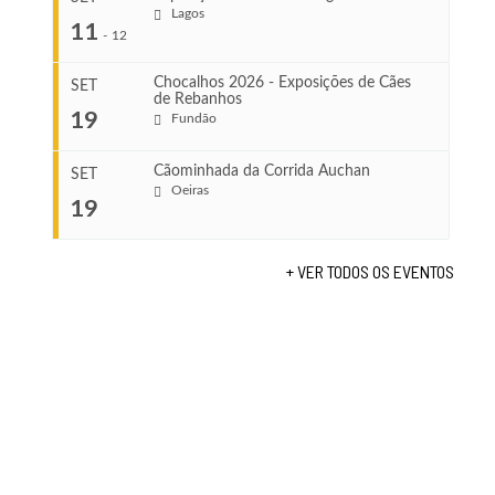
Ago 8, 2026
Lagos
...
11
-
12
VENUE
Leça do Balio
Chocalhos 2026 - Exposições de Cães
SET
de Rebanhos
COMEÇA
...
19
Fundão
Ago 22, 2026
TERMINA
Ago 23, 2026
Cãominhada da Corrida Auchan
SET
COMEÇA
Oeiras
19
Set 11, 2026
...
VENUE
TERMINA
Fundão
Set 12, 2026
+ VER TODOS OS EVENTOS
COMEÇA
VENUE
Set 19, 2026
Lagos
TERMINA
Set 19, 2026
VENUE
Fundão