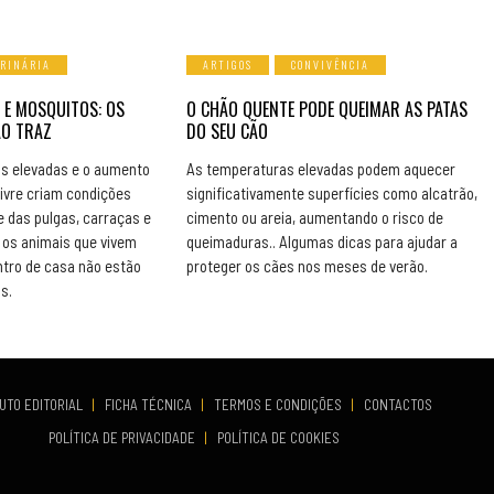
ERINÁRIA
ARTIGOS
CONVIVÊNCIA
 E MOSQUITOS: OS
O CHÃO QUENTE PODE QUEIMAR AS PATAS
ÃO TRAZ
DO SEU CÃO
s elevadas e o aumento
As temperaturas elevadas podem aquecer
livre criam condições
significativamente superfícies como alcatrão,
e das pulgas, carraças e
cimento ou areia, aumentando o risco de
os animais que vivem
queimaduras.. Algumas dicas para ajudar a
ntro de casa não estão
proteger os cães nos meses de verão.
s.
UTO EDITORIAL
|
FICHA TÉCNICA
|
TERMOS E CONDIÇÕES
|
CONTACTOS
POLÍTICA DE PRIVACIDADE
|
POLÍTICA DE COOKIES