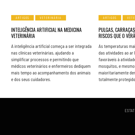
ARTIGOS
VETERINÁRIA
ARTIGOS
VET
INTELIGÊNCIA ARTIFICIAL NA MEDICINA
PULGAS, CARRAÇAS
VETERINÁRIA
RISCOS QUE O VER
A inteligência artificial começa a ser integrada
As temperaturas mai
nas clínicas veterinárias, ajudando a
das atividades ao ar 
simplificar processos e permitindo que
favoráveis à atividad
médicos veterinários e enfermeiros dediquem
mosquitos, e mesmo 
mais tempo ao acompanhamento dos animais
maioritariamente de
e dos seus cuidadores.
totalmente protegido
ESTAT