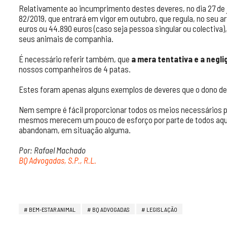
Relativamente ao incumprimento destes deveres, no dia 27 de j
82/2019, que entrará em vigor em outubro, que regula, no seu art
euros ou 44.890 euros (caso seja pessoa singular ou colectiva)
seus animais de companhia.
É necessário referir também, que
a mera tentativa e a negl
nossos companheiros de 4 patas.
Estes foram apenas alguns exemplos de deveres que o dono de
Nem sempre é fácil proporcionar todos os meios necessários 
mesmos merecem um pouco de esforço por parte de todos aque
abandonam, em situação alguma.
Por: Rafael Machado
BQ Advogadas, S.P., R.L.
BEM-ESTAR ANIMAL
BQ ADVOGADAS
LEGISLAÇÃO