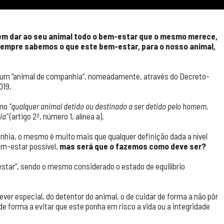
m dar ao seu animal todo o bem-estar que o mesmo merece,
sempre sabemos o que este bem-estar, para o nosso animal,
 um “animal de companhia”, nomeadamente, através do Decreto-
019.
omo
“qualquer animal detido ou destinado a ser detido pelo homem,
ia”
(artigo 2º, número 1, alínea a).
hia, o mesmo é muito mais que qualquer definição dada a nível
em-estar possível,
mas será que o fazemos como deve ser?
-estar”, sendo o mesmo considerado o estado de equilíbrio
ver especial, do detentor do animal, o de cuidar de forma a não pôr
 forma a evitar que este ponha em risco a vida ou a integridade