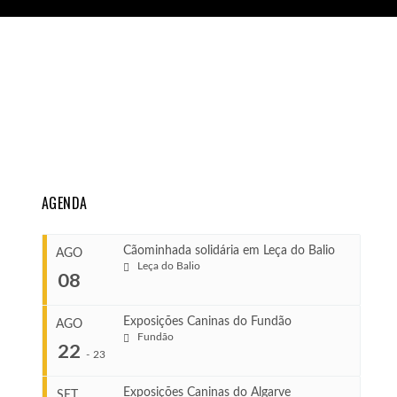
AGENDA
Cãominhada solidária em Leça do Balio
AGO
Leça do Balio
08
Exposições Caninas do Fundão
AGO
Fundão
COMEÇA
22
-
23
Ago 8, 2026
TERMINA
Exposições Caninas do Algarve
SET