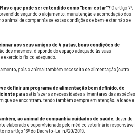
Mas o que pode ser entendido como “bem-estar”?
O artigo 7º,
mpreendido segundo o alojamento, manutenção e acomodação dos
omo animal de companhia se estas condições de bem-estar não se
ionar aos seus amigos de 4 patas, boas condições de
ção dos mesmos, dispondo do espaço adequado às suas
de exercício físico adequado.
jamento, pois o animal também necessita de alimentação (outro
eve definir um programa de alimentação bem definido, de
iciente
para satisfazer as necessidades alimentares das espécies
a em que se encontram, tendo também sempre em atenção, a idade e
também, ao animal de companhia cuidados de saúde,
devendo
nte elaborado e supervisionado pelo médico veterinário responsável
o no artigo 16º do Decreto-Lei n.º20/2019.