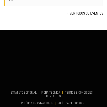
Set 11, 2026
VENUE
TERMINA
Fundão
Set 12, 2026
+ VER TODOS OS EVENTOS
COMEÇA
Set 19, 2026
VENUE
TERMINA
Lagos
Set 19, 2026
VENUE
Fundão
...
COMEÇA
ESTATUTO EDITORIAL
|
FICHA TÉCNICA
|
TERMOS E CONDIÇÕES
|
Set 19, 2026
CONTACTOS
TERMINA
POLÍTICA DE PRIVACIDADE
|
POLÍTICA DE COOKIES
Set 19, 2026