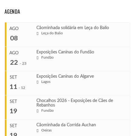
AGENDA
Cãominhada solidária em Leça do Balio
AGO
Leça do Balio
08
Exposições Caninas do Fundão
AGO
Fundão
COMEÇA
22
-
23
Ago 8, 2026
TERMINA
Exposições Caninas do Algarve
SET
Ago 8, 2026
Lagos
...
11
-
12
VENUE
Leça do Balio
Chocalhos 2026 - Exposições de Cães de
SET
Rebanhos
COMEÇA
...
19
Fundão
Ago 22, 2026
TERMINA
Ago 23, 2026
Cãominhada da Corrida Auchan
SET
COMEÇA
Oeiras
...
19