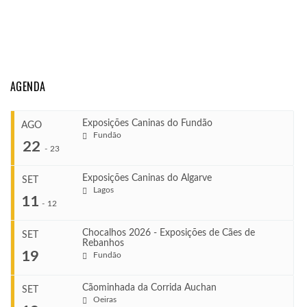
AGENDA
Exposições Caninas do Fundão
AGO
Fundão
22
-
23
Exposições Caninas do Algarve
SET
Lagos
...
11
-
12
Chocalhos 2026 - Exposições de Cães de
SET
Rebanhos
COMEÇA
...
19
Fundão
Ago 22, 2026
TERMINA
Ago 23, 2026
Cãominhada da Corrida Auchan
SET
COMEÇA
Oeiras
...