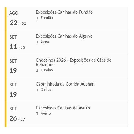
Exposições Caninas do Fundão
AGO
Fundão
22
-
23
Exposições Caninas do Algarve
SET
Lagos
...
11
-
12
Chocalhos 2026 - Exposições de Cães de
SET
Rebanhos
COMEÇA
...
19
Fundão
Ago 22, 2026
TERMINA
Ago 23, 2026
Cãominhada da Corrida Auchan
SET
COMEÇA
Oeiras
...
19
Set 11, 2026
VENUE
TERMINA
Fundão
Set 12, 2026
Exposições Caninas de Aveiro
SET
COMEÇA
Aveiro
26
Set 19, 2026
-
27
VENUE
TERMINA
Lagos
Set 19, 2026