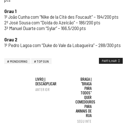
Grau 1
1º João Cunha com “Nike de la Citè des Foucault” – 194/200 pts
2º José Sousa com “Doida do Azeicão” – 186/200 pts
3º Manuel Duarte com “Sylar” – 166,5/200 pts
Grau 2
1º Pedro Lagoa com “Duke do Vale da Lobagueira” – 288/300 pts
PARTILHAR
MONDIORING
TOP GUN
LIVRO |
BRAGA |
DESCÃOPLICAR
"BRAGA
PARA
ANTERIOR
TODOS"
QUER
COMEDOUROS
PARA
ANIMAIS DE
RUA
SEGUINTE