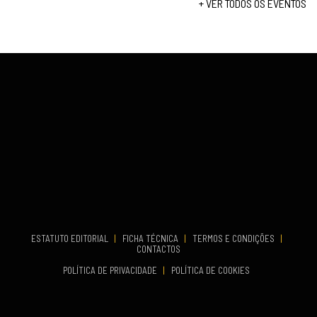
+ VER TODOS OS EVENTOS
...
VENUE
Fundão
COMEÇA
Set 26, 2026
TERMINA
Set 27, 2026
...
VENUE
Aveiro
COMEÇA
Set 19, 2026
TERMINA
Set 19, 2026
ESTATUTO EDITORIAL
|
FICHA TÉCNICA
|
TERMOS E CONDIÇÕES
|
CONTACTOS
VENUE
POLÍTICA DE PRIVACIDADE
|
POLÍTICA DE COOKIES
Oeiras