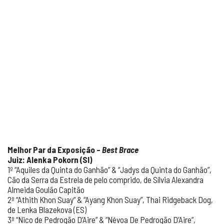
Melhor Par da Exposição –
Best Brace
Juiz: Alenka Pokorn (SI)
1º “Aquiles da Quinta do Ganhão” & “Jadys da Quinta do Ganhão”,
Cão da Serra da Estrela de pelo comprido, de Sílvia Alexandra
Almeida Goulão Capitão
2º “Athith Khon Suay” & “Ayang Khon Suay”, Thai Ridgeback Dog,
de Lenka Blazekova (ES)
3º “Nico de Pedrogão D’Aire” & “Névoa De Pedrogão D’Aire”,