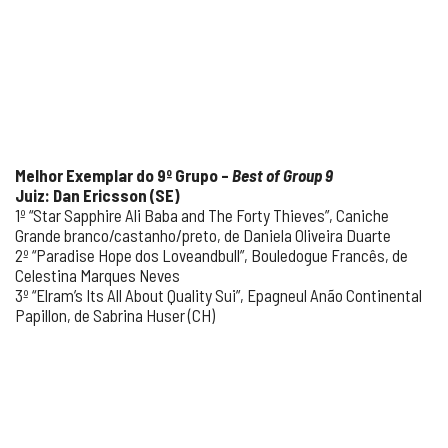
Melhor Exemplar do 9º Grupo –
Best of Group 9
Juiz: Dan Ericsson (SE)
1º “Star Sapphire Ali Baba and The Forty Thieves”, Caniche
Grande branco/castanho/preto, de Daniela Oliveira Duarte
2º “Paradise Hope dos Loveandbull”, Bouledogue Francês, de
Celestina Marques Neves
3º “Elram’s Its All About Quality Sui”, Epagneul Anão Continental
Papillon, de Sabrina Huser (CH)