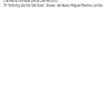
Carrillo & Enrique Deza Carrillo (ES)
3º “Infinity Del Re Del Sole”, Boxer, de Nuno Miguel Marino Leitão