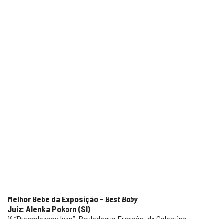
Melhor Bebé da Exposição –
Best Baby
Juiz: Alenka Pokorn (SI)
1º “Dreamlegacy Ivan”, Bouledogue Francês, de Celestina