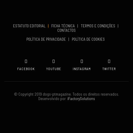
COMEÇA
Set 19, 2026
TERMINA
Set 19, 2026
ESTATUTO EDITORIAL
|
FICHA TÉCNICA
|
TERMOS E CONDIÇÕES
|
CONTACTOS
VENUE
POLÍTICA DE PRIVACIDADE
|
POLÍTICA DE COOKIES
Oeiras
FACEBOOK
YOUTUBE
INSTAGRAM
TWITTER
© Copyright 2019 dogs-ptmagazine. Todos os direitos reservados.
Desenvolvido por
iFactorySolutions