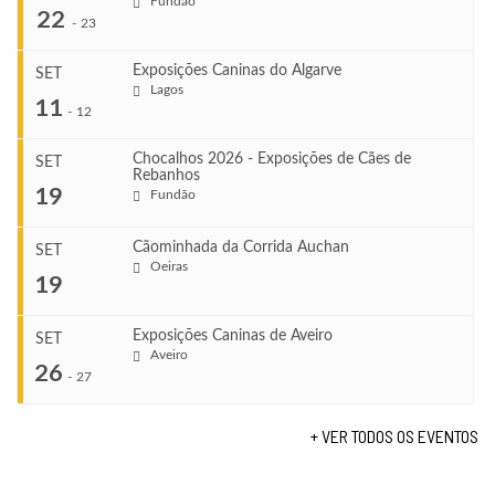
Fundão
22
-
23
Exposições Caninas do Algarve
SET
Lagos
...
11
-
12
Chocalhos 2026 - Exposições de Cães de
SET
Rebanhos
COMEÇA
...
19
Fundão
Ago 22, 2026
TERMINA
Ago 23, 2026
Cãominhada da Corrida Auchan
SET
COMEÇA
Oeiras
...
19
Set 11, 2026
VENUE
TERMINA
Fundão
Set 12, 2026
Exposições Caninas de Aveiro
SET
COMEÇA
Aveiro
26
Set 19, 2026
-
27
VENUE
TERMINA
Lagos
Set 19, 2026
+ VER TODOS OS EVENTOS
...
VENUE