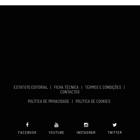
Fundão
COMEÇA
Set 26, 2026
TERMINA
Set 27, 2026
...
VENUE
Aveiro
COMEÇA
Set 19, 2026
TERMINA
Set 19, 2026
ESTATUTO EDITORIAL
|
FICHA TÉCNICA
|
TERMOS E CONDIÇÕES
|
CONTACTOS
VENUE
POLÍTICA DE PRIVACIDADE
|
POLÍTICA DE COOKIES
Oeiras
FACEBOOK
YOUTUBE
INSTAGRAM
TWITTER