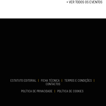
+ VER TODOS OS EVENTOS
...
VENUE
Fundão
COMEÇA
Set 26, 2026
TERMINA
Set 27, 2026
...
VENUE
Aveiro
COMEÇA
Set 19, 2026
TERMINA
Set 19, 2026
ESTATUTO EDITORIAL
|
FICHA TÉCNICA
|
TERMOS E CONDIÇÕES
|
CONTACTOS
VENUE
POLÍTICA DE PRIVACIDADE
|
POLÍTICA DE COOKIES
Oeiras