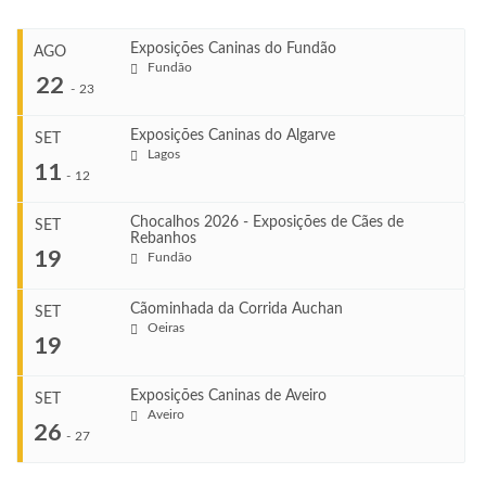
Exposições Caninas do Fundão
AGO
Fundão
22
-
23
Exposições Caninas do Algarve
SET
Lagos
...
11
-
12
Chocalhos 2026 - Exposições de Cães de
SET
Rebanhos
COMEÇA
...
19
Fundão
Ago 22, 2026
TERMINA
Ago 23, 2026
Cãominhada da Corrida Auchan
SET
COMEÇA
Oeiras
...
19
Set 11, 2026
VENUE
TERMINA
Fundão
Set 12, 2026
Exposições Caninas de Aveiro
SET
COMEÇA
Aveiro
26
Set 19, 2026
-
27
VENUE
TERMINA
Lagos
Set 19, 2026