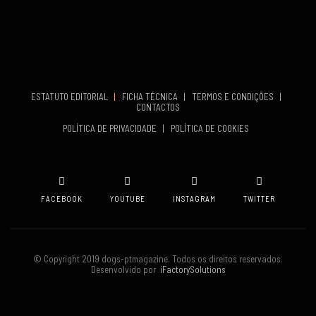
VENUE
Aveiro
COMEÇA
Set 19, 2026
TERMINA
Set 19, 2026
ESTATUTO EDITORIAL
|
FICHA TÉCNICA
|
TERMOS E CONDIÇÕES
|
CONTACTOS
VENUE
POLÍTICA DE PRIVACIDADE
|
POLÍTICA DE COOKIES
Oeiras
FACEBOOK
YOUTUBE
INSTAGRAM
TWITTER
© Copyright 2019 dogs-ptmagazine. Todos os direitos reservados.
Desenvolvido por
iFactorySolutions