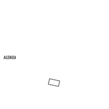
AGENDA
Exposições Caninas do Fundão
AGO
Fundão
22
-
23
Exposições Caninas do Algarve
SET
Lagos
...
11
-
12