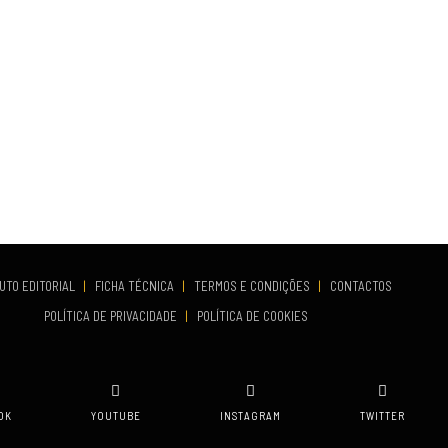
UTO EDITORIAL
|
FICHA TÉCNICA
|
TERMOS E CONDIÇÕES
|
CONTACTOS
POLÍTICA DE PRIVACIDADE
|
POLÍTICA DE COOKIES
OK
YOUTUBE
INSTAGRAM
TWITTER