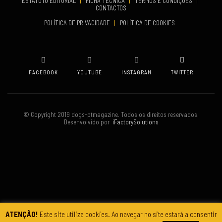
ESTATUTO EDITORIAL
|
FICHA TÉCNICA
|
TERMOS E CONDIÇÕES
|
Set 19, 2026
CONTACTOS
TERMINA
POLÍTICA DE PRIVACIDADE
|
POLÍTICA DE COOKIES
Set 19, 2026
VENUE
Oeiras
FACEBOOK
YOUTUBE
INSTAGRAM
TWITTER
© Copyright 2019 dogs-ptmagazine. Todos os direitos reservados.
Desenvolvido por
iFactorySolutions
ATENÇÃO!
Este site utiliza cookies. Ao navegar no site estará a consentir