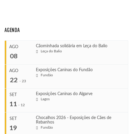
AGENDA
Cãominhada solidária em Leça do Balio
AGO
Leça do Balio
08
Exposições Caninas do Fundão
AGO
Fundão
COMEÇA
22
-
23
Ago 8, 2026
TERMINA
Exposições Caninas do Algarve
SET
Ago 8, 2026
Lagos
...
11
-
12
VENUE
Leça do Balio
Chocalhos 2026 - Exposições de Cães de
SET
Rebanhos
COMEÇA
...
19
Fundão
Ago 22, 2026