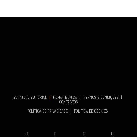
...
VENUE
Fundão
COMEÇA
Set 26, 2026
TERMINA
Set 27, 2026
...
VENUE
Aveiro
COMEÇA
Set 19, 2026
TERMINA
Set 19, 2026
ESTATUTO EDITORIAL
|
FICHA TÉCNICA
|
TERMOS E CONDIÇÕES
|
CONTACTOS
VENUE
POLÍTICA DE PRIVACIDADE
|
POLÍTICA DE COOKIES
Oeiras