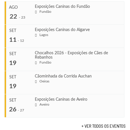
Exposições Caninas do Fundão
AGO
Fundão
22
-
23
Exposições Caninas do Algarve
SET
Lagos
...
11
-
12
Chocalhos 2026 - Exposições de Cães de
SET
Rebanhos
COMEÇA
...
19
Fundão
Ago 22, 2026
TERMINA
Ago 23, 2026
Cãominhada da Corrida Auchan
SET
COMEÇA
Oeiras
...
19
Set 11, 2026
VENUE
TERMINA
Fundão
Set 12, 2026
Exposições Caninas de Aveiro
SET
COMEÇA
Aveiro
26
Set 19, 2026
-
27
VENUE
TERMINA
Lagos
Set 19, 2026
+ VER TODOS OS EVENTOS