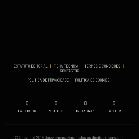
TERMINA
Set 27, 2026
...
VENUE
Aveiro
COMEÇA
Set 19, 2026
TERMINA
Set 19, 2026
ESTATUTO EDITORIAL
|
FICHA TÉCNICA
|
TERMOS E CONDIÇÕES
|
CONTACTOS
VENUE
POLÍTICA DE PRIVACIDADE
|
POLÍTICA DE COOKIES
Oeiras
FACEBOOK
YOUTUBE
INSTAGRAM
TWITTER
© Copyright 2019 dogs-ptmagazine. Todos os direitos reservados.