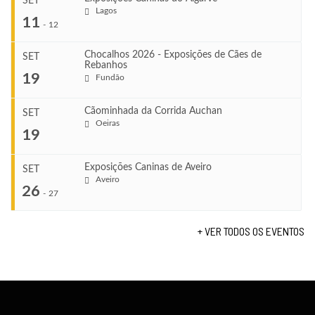
SET
Lagos
...
11
-
12
Chocalhos 2026 - Exposições de Cães de
SET
Rebanhos
COMEÇA
...
19
Fundão
Ago 22, 2026
TERMINA
Ago 23, 2026
Cãominhada da Corrida Auchan
SET
COMEÇA
Oeiras
...
19
Set 11, 2026
VENUE
TERMINA
Fundão
Set 12, 2026
Exposições Caninas de Aveiro
SET
COMEÇA
Aveiro
26
Set 19, 2026
-
27
VENUE
TERMINA
Lagos
Set 19, 2026
+ VER TODOS OS EVENTOS
...
VENUE
Fundão
COMEÇA
Set 26, 2026