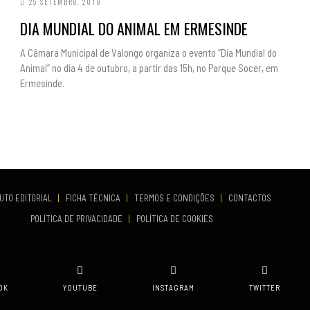
25 SETEMBRO, 2019
DIA MUNDIAL DO ANIMAL EM ERMESINDE
A Câmara Municipal de Valongo organiza o evento “Dia Mundial do
Animal” no dia 4 de outubro, a partir das 15h, no Parque Socer, em
Ermesinde.
UTO EDITORIAL
|
FICHA TÉCNICA
|
TERMOS E CONDIÇÕES
|
CONTACTOS
POLÍTICA DE PRIVACIDADE
|
POLÍTICA DE COOKIES
OK
YOUTUBE
INSTAGRAM
TWITTER