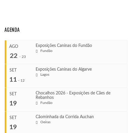
AGENDA
Exposições Caninas do Fundão
AGO
Fundão
22
-
23
Exposições Caninas do Algarve
SET
Lagos
...
11
-
12
Chocalhos 2026 - Exposições de Cães de
SET
Rebanhos
COMEÇA
...
19
Fundão
Ago 22, 2026
TERMINA
Ago 23, 2026
Cãominhada da Corrida Auchan
SET
COMEÇA
Oeiras
...
19
Set 11, 2026
VENUE