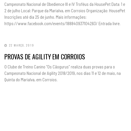
Campeonato Nacional de Obedience III e IV Troféus da HousePet Data: 1 e
2 de julho Local: Parque da Marialva, em Corroios Organização: HousePet
Inscrições até dia 25 de junho. Mais informações:
https://www.facebook.com/events/188840937104283/ Entrada livre.
22 MARÇO, 2019
PROVAS DE AGILITY EM CORROIOS
O Clube de Treino Canino “Os Cãogurus” realiza duas provas para o
Campeonato Nacional de Agility 2018/2019, nos dias 11 e 12 de maio, na
Quinta do Marialva, em Corroios.