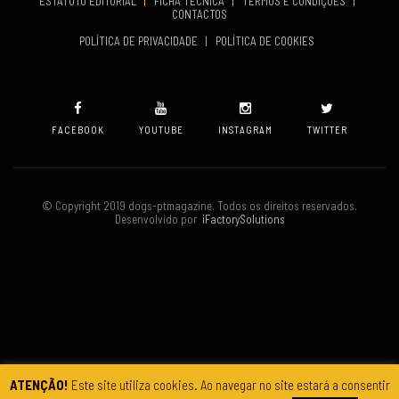
ESTATUTO EDITORIAL
|
FICHA TÉCNICA
|
TERMOS E CONDIÇÕES
|
CONTACTOS
VENUE
POLÍTICA DE PRIVACIDADE
|
POLÍTICA DE COOKIES
Oeiras
FACEBOOK
YOUTUBE
INSTAGRAM
TWITTER
© Copyright 2019 dogs-ptmagazine. Todos os direitos reservados.
Desenvolvido por
iFactorySolutions
ATENÇÃO!
Este site utiliza cookies. Ao navegar no site estará a consentir