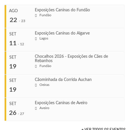
Exposições Caninas do Fundão
AGO
Fundão
22
-
23
Exposições Caninas do Algarve
SET
Lagos
...
11
-
12
Chocalhos 2026 - Exposições de Cães de
SET
Rebanhos
COMEÇA
...
19
Fundão
Ago 22, 2026
TERMINA
Ago 23, 2026
Cãominhada da Corrida Auchan
SET
COMEÇA
Oeiras
...
19
Set 11, 2026
VENUE
TERMINA
Fundão
Set 12, 2026
Exposições Caninas de Aveiro
SET
COMEÇA
Aveiro
26
Set 19, 2026
-
27
VENUE
TERMINA
Lagos
Set 19, 2026
+ VER TODOS OS EVENTOS