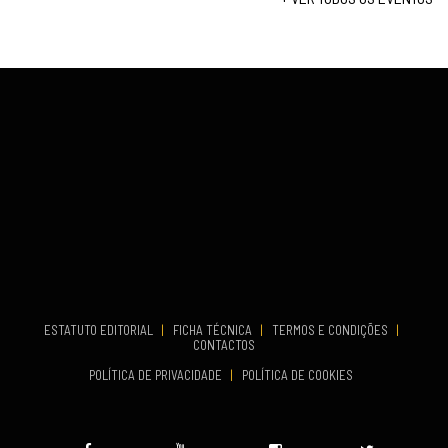
...
VENUE
Fundão
COMEÇA
Set 26, 2026
TERMINA
Set 27, 2026
...
VENUE
Aveiro
COMEÇA
Set 19, 2026
TERMINA
Set 19, 2026
ESTATUTO EDITORIAL
|
FICHA TÉCNICA
|
TERMOS E CONDIÇÕES
|
CONTACTOS
VENUE
POLÍTICA DE PRIVACIDADE
|
POLÍTICA DE COOKIES
Oeiras