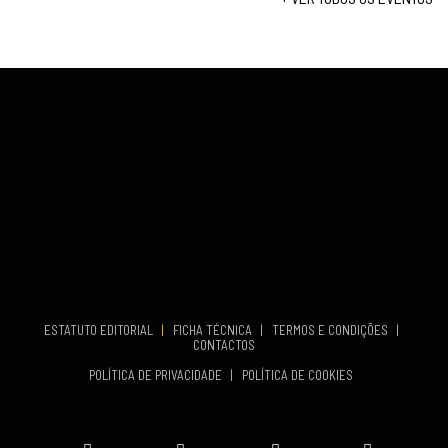
...
VENUE
Fundão
COMEÇA
Set 26, 2026
TERMINA
Set 27, 2026
...
VENUE
Aveiro
COMEÇA
Set 19, 2026
TERMINA
Set 19, 2026
ESTATUTO EDITORIAL
|
FICHA TÉCNICA
|
TERMOS E CONDIÇÕES
|
CONTACTOS
VENUE
POLÍTICA DE PRIVACIDADE
|
POLÍTICA DE COOKIES
Oeiras