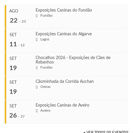
Exposições Caninas do Fundão
AGO
Fundão
22
-
23
Exposições Caninas do Algarve
SET
Lagos
...
11
-
12
Chocalhos 2026 - Exposições de Cães de
SET
Rebanhos
COMEÇA
...
19
Fundão
Ago 22, 2026
TERMINA
Ago 23, 2026
Cãominhada da Corrida Auchan
SET
COMEÇA
Oeiras
...
19
Set 11, 2026
VENUE
TERMINA
Fundão
Set 12, 2026
Exposições Caninas de Aveiro
SET
COMEÇA
Aveiro
26
Set 19, 2026
-
27
VENUE
TERMINA
Lagos
Set 19, 2026
+ VER TODOS OS EVENTOS