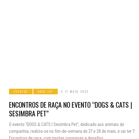
EVENTOS
ONDE IR?
17 MAIO, 2023
ENCONTROS DE RAÇA NO EVENTO “DOGS & CATS |
SESIMBRA PET”
O evento “DOGS & CATS | Sesimbra Pet”, dedicado aos animais de
companhia, realiza-se no fim-de-semana de 27 e 28 de maio, e vai ter 7
Encontros de raça, com muitas surpresas e desafios.