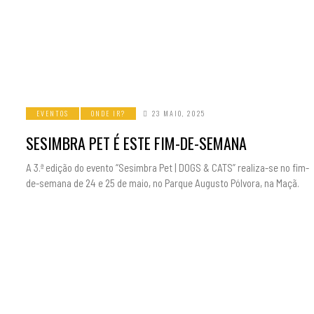
EVENTOS
ONDE IR?
23 MAIO, 2025
SESIMBRA PET É ESTE FIM-DE-SEMANA
A 3.ª edição do evento “Sesimbra Pet | DOGS & CATS” realiza-se no fim-
de-semana de 24 e 25 de maio, no Parque Augusto Pólvora, na Maçã.