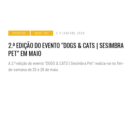
EVENTOS
ONDE IR?
5 JANEIRO, 2024
2.ª EDIÇÃO DO EVENTO “DOGS & CATS | SESIMBRA
PET” EM MAIO
A 2.ª edição do evento “DOGS & CATS | Sesimbra Pet” realiza-se no fim-
de-semana de 25 e 26 de maio.