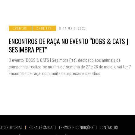
EVENTOS
ONDE IR?
17 MAIO, 2023
ENCONTROS DE RAÇA NO EVENTO “DOGS & CATS |
SESIMBRA PET”
O evento “DOGS & CATS | Sesimbra Pet”, dedicado aos animais de
companhia, realiza-se no fim-de-semana de 27 e 28 de maio, e vai ter 7
Encontros de raça, com muitas surpresas e desafios.
UTO EDITORIAL
|
FICHA TÉCNICA
|
TERMOS E CONDIÇÕES
|
CONTACTOS