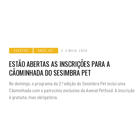
EVENTOS
ONDE IR?
3 MAIO, 2024
ESTÃO ABERTAS AS INSCRIÇÕES PARA A
CÃOMINHADA DO SESIMBRA PET
No domingo, o programa da 2.ª edição do Sesimbra Pet inclui uma
Cãominhada com o patrocínio exclusivo da Avenal Petfood. A inscrição
é gratuita, mas obrigatória.