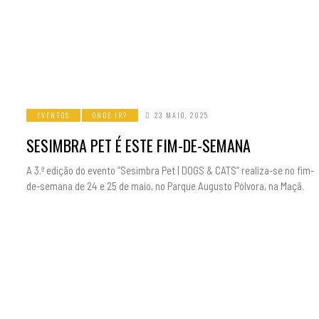
EVENTOS
ONDE IR?
23 MAIO, 2025
SESIMBRA PET É ESTE FIM-DE-SEMANA
A 3.ª edição do evento “Sesimbra Pet | DOGS & CATS” realiza-se no fim-
de-semana de 24 e 25 de maio, no Parque Augusto Pólvora, na Maçã.