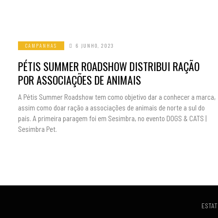
CAMPANHAS
6 JUNHO, 2023
PÉTIS SUMMER ROADSHOW DISTRIBUI RAÇÃO
POR ASSOCIAÇÕES DE ANIMAIS
A Pétis Summer Roadshow tem como objetivo dar a conhecer a marca,
assim como doar ração a associações de animais de norte a sul do
país. A primeira paragem foi em Sesimbra, no evento DOGS & CATS |
Sesimbra Pet.
ESTAT