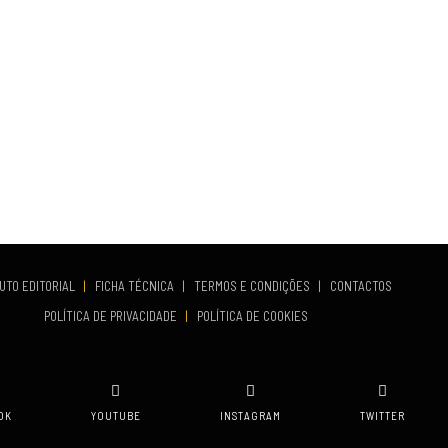
UTO EDITORIAL
|
FICHA TÉCNICA
|
TERMOS E CONDIÇÕES
|
CONTACTOS
POLÍTICA DE PRIVACIDADE
|
POLÍTICA DE COOKIES
OK
YOUTUBE
INSTAGRAM
TWITTER