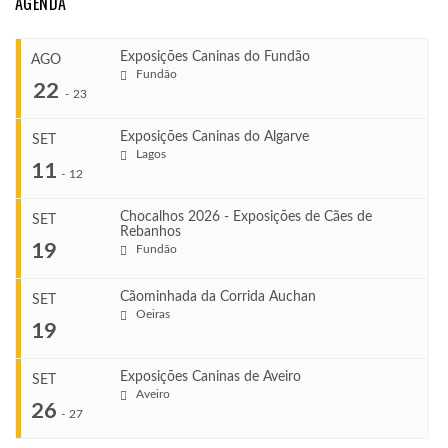
AGENDA
Exposições Caninas do Fundão
AGO
Fundão
22
-
23
Exposições Caninas do Algarve
SET
Lagos
...
11
-
12
Chocalhos 2026 - Exposições de Cães de
SET
Rebanhos
COMEÇA
...
19
Fundão
Ago 22, 2026
TERMINA
Ago 23, 2026
Cãominhada da Corrida Auchan
SET
COMEÇA
Oeiras
...
19
Set 11, 2026
VENUE
TERMINA
Fundão
Set 12, 2026
Exposições Caninas de Aveiro
SET
COMEÇA
Aveiro
26
Set 19, 2026
-
27
VENUE
TERMINA
Lagos