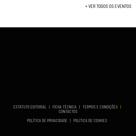
Set 19, 2026
+ VER TODOS OS EVENTOS
...
VENUE
Fundão
COMEÇA
Set 26, 2026
TERMINA
Set 27, 2026
...
VENUE
Aveiro
COMEÇA
Set 19, 2026
TERMINA
Set 19, 2026
ESTATUTO EDITORIAL
|
FICHA TÉCNICA
|
TERMOS E CONDIÇÕES
|
CONTACTOS
VENUE
POLÍTICA DE PRIVACIDADE
|
POLÍTICA DE COOKIES
Oeiras