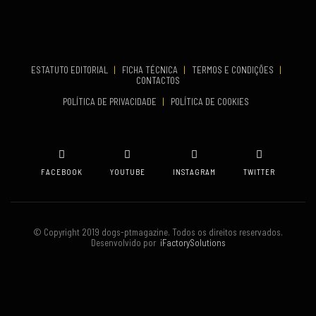
COMEÇA
Set 19, 2026
TERMINA
Set 19, 2026
ESTATUTO EDITORIAL
|
FICHA TÉCNICA
|
TERMOS E CONDIÇÕES
|
CONTACTOS
VENUE
POLÍTICA DE PRIVACIDADE
|
POLÍTICA DE COOKIES
Oeiras
FACEBOOK
YOUTUBE
INSTAGRAM
TWITTER
© Copyright 2019 dogs-ptmagazine. Todos os direitos reservados.
Desenvolvido por
iFactorySolutions